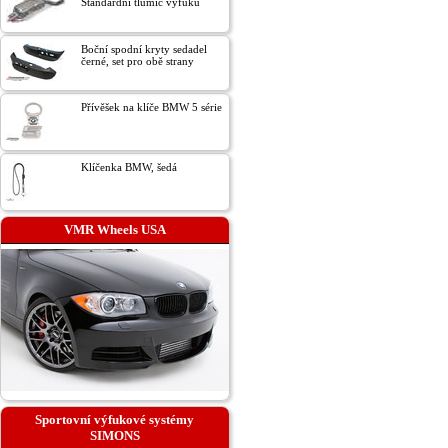
Standardní tlumič výfuku
Boční spodní kryty sedadel
černé, set pro obě strany
Přívěšek na klíče BMW 5 série
Klíčenka BMW, šedá
VMR Wheels USA
Sportovní výfukové systémy
SIMONS