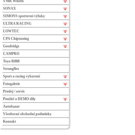
VMR Wheels
SONAX
SIMONS sportovní výfuky
ULTRA RACING
LOWTEC
CPA Chiptuning
Goodridge
CAMPRO
Toyo R888
Strongflex
Sport a racing vybavení
Fotogalerie
Prodej / servis
Použité a DEMO díly
Autobazar
Všeobecné obchodní podmínky
Kontakt