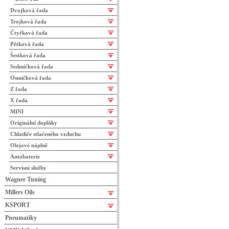
Dvojková řada
Trojková řada
Čtyřková řada
Pětková řada
Šestková řada
Sedmičková řada
Osmičková řada
Z řada
X řada
MINI
Originální doplňky
Chladiče stlačeného vzduchu
Olejové náplně
Autobaterie
Servisní služby
Wagner Tuning
Millers Oils
KSPORT
Pneumatiky