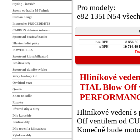
Styling - interiér
Pro modely:
Spona opěradla M-Technic
e82 135I N54 všech
Carbon design
Intercooler PROCEDE/ETS
CARBON obložení interiéru
Sportovní brzdové hadice
bez DPH:
8 856.60
Hlavice řadící páky
s DPH:
10 716.49
POWERFLEX
Do
Sportovní kit stabilizátorů
Pedálové sety
Sportovní tlumiče výfuku
Hliníkové veden
Velký brzdový kit
Osvětlení vozu
TIAL Blow Off
Quaife
PERFORMAN
Znak na klíče
Rozpěry
Předové díly a filtry
Hliníkové vedení s
Díly karosérie
Off ventilem od
Brzdové díly
Konečně bude motor 
Díly topení a klimatizace
Výfukové díly