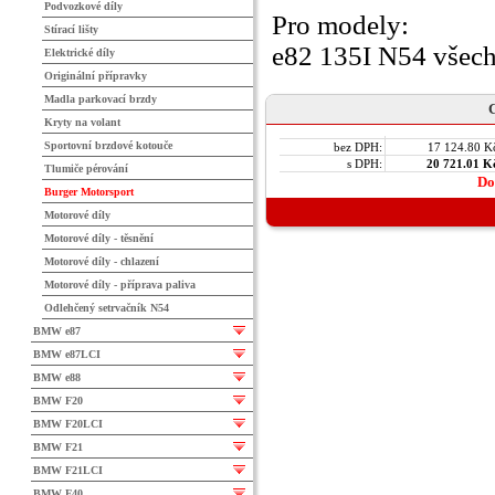
Podvozkové díly
Pro modely:
Stírací lišty
e82 135I N54 všech
Elektrické díly
Originální přípravky
Madla parkovací brzdy
C
Kryty na volant
Sportovní brzdové kotouče
bez DPH:
17 124.80 K
s DPH:
20 721.01 K
Tlumiče pérování
Do
Burger Motorsport
Motorové díly
Motorové díly - těsnění
Motorové díly - chlazení
Motorové díly - příprava paliva
Odlehčený setrvačník N54
BMW e87
BMW e87LCI
BMW e88
BMW F20
BMW F20LCI
BMW F21
BMW F21LCI
BMW F40