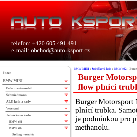
telefon: +420 605 491 491
e-mail:
obchod@auto-ksport.cz
BMW MINI
:
Jedničková řada
:
BMW e82
:
Burge
Intro
Burger Motorsp
BMW MINI
flow plnící trub
Péče o automobil
Schmiedmann
Burger Motorsport 
ALU kola a sady
plnící trubka. Samo
Veteráni
Jedničková řada
je podmínkou pro p
BMW e81
methanolu.
BMW e82
Styling - exteriér