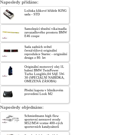
Naposledy přidáno:
Ložiska klikové hřídele KING
sada - STD
Samolepící těsnění víka/madla
zavazadlového prostoru BMW
E46 coupe
Sada zadních světel
černá/růžová originální
reprodukce Startec - originální
design z 80. let
Originální motorový olej 1L
balení BMW TwinPower
Turbo Longlife-04 SAE 5W-
30 (SPECIÁLNÍ NABÍDKA,
OMEZENÁ ZÁSOBA)
Přední kapota v hliníkovém
provedení Look M2
Naposledy objednáno:
Schmiedmann high flow
sportovní nerezové svody
M52/M54 vcetne 400-vých
sportovních katalyzátorů