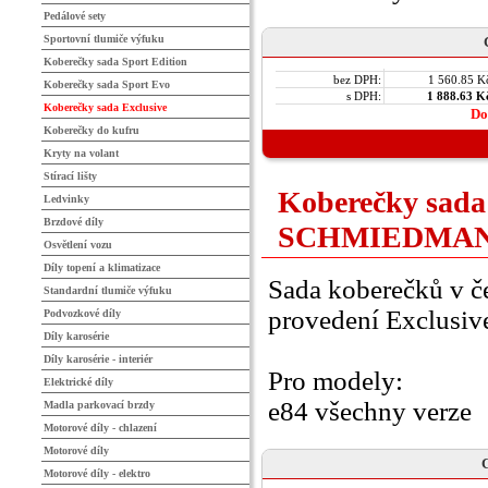
Pedálové sety
Sportovní tlumiče výfuku
Koberečky sada Sport Edition
bez DPH:
1 560.85 K
Koberečky sada Sport Evo
s DPH:
1 888.63 K
Koberečky sada Exclusive
Do
Koberečky do kufru
Kryty na volant
Stírací lišty
Koberečky sada
Ledvinky
Brzdové díly
SCHMIEDMA
Osvětlení vozu
Díly topení a klimatizace
Sada koberečků v 
Standardní tlumiče výfuku
provedení Exclusi
Podvozkové díly
Díly karosérie
Díly karosérie - interiér
Pro modely:
Elektrické díly
e84 všechny verze
Madla parkovací brzdy
Motorové díly - chlazení
Motorové díly
C
Motorové díly - elektro