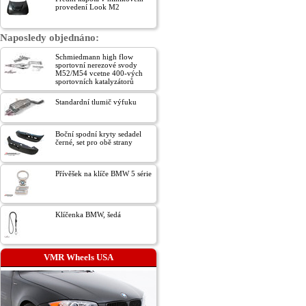
provedení Look M2
Naposledy objednáno:
Schmiedmann high flow
sportovní nerezové svody
M52/M54 vcetne 400-vých
sportovních katalyzátorů
Standardní tlumič výfuku
Boční spodní kryty sedadel
černé, set pro obě strany
Přívěšek na klíče BMW 5 série
Klíčenka BMW, šedá
VMR Wheels USA