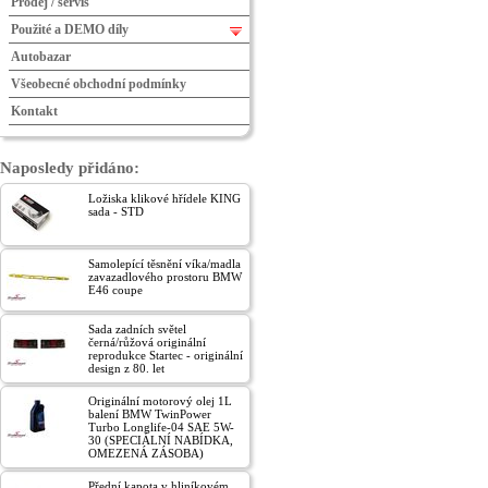
Prodej / servis
Použité a DEMO díly
Autobazar
Všeobecné obchodní podmínky
Kontakt
Naposledy přidáno:
Ložiska klikové hřídele KING
sada - STD
Samolepící těsnění víka/madla
zavazadlového prostoru BMW
E46 coupe
Sada zadních světel
černá/růžová originální
reprodukce Startec - originální
design z 80. let
Originální motorový olej 1L
balení BMW TwinPower
Turbo Longlife-04 SAE 5W-
30 (SPECIÁLNÍ NABÍDKA,
OMEZENÁ ZÁSOBA)
Přední kapota v hliníkovém