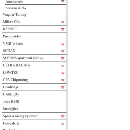
Autobaterie
Servisní služby
Wagner Tuning
Millers Oils
KSPORT
Pneumatiky
VMR Wheels
SONAX
SIMONS sportovní výfuky
ULTRA RACING
LOWTEC
CPA Chiptuning
Goodridge
CAMPRO
Toyo R888
Strongflex
Sport a racing vybavení
Fotogalerie