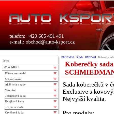
telefon: +420 605 491 491
e-mail:
obchod@auto-ksport.cz
BMW MINI
:
X řada
:
BMW e84
:
Koberečky sada
Intro
Koberečky sada
BMW MINI
SCHMIEDMA
Péče o automobil
Schmiedmann
Sada koberečků v č
ALU kola a sady
Exclusive s kovov
Veteráni
Jedničková řada
Nejvyšší kvalita.
Dvojková řada
Trojková řada
Pro modely:
Čtyřková řada