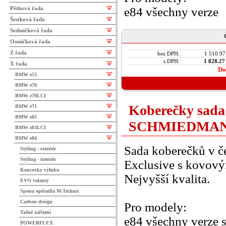
Pětková řada
e84 všechny verze
Šestková řada
Sedmičková řada
Osmičková řada
Z řada
bez DPH:
1 510.97
s DPH:
1 828.27
X řada
Do
BMW e53
BMW e70
BMW e70LCI
Koberečky sada
BMW e71
BMW e83
SCHMIEDMA
BMW e83LCI
BMW e84
Sada koberečků v č
Styling - exteriér
Styling - interiér
Exclusive s kovov
Koncovky výfuku
Nejvyšší kvalita.
EVO volanty
Spona opěradla M-Technic
Carbon design
Pro modely:
Tažné zařízení
e84 všechny verze s
POWERFLEX