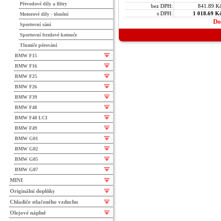
Převodové díly a filtry
bez DPH:
841.89 K
s DPH:
1 018.69 K
Motorové díly - těsnění
Do
Sportovní sání
Sportovní brzdové kotouče
Tlumiče pérování
BMW F15
BMW F16
BMW F25
BMW F26
BMW F39
BMW F48
BMW F48 LCI
BMW F49
BMW G01
BMW G02
BMW G05
BMW G07
MINI
Originální doplňky
Chladiče stlačeného vzduchu
Olejové náplně