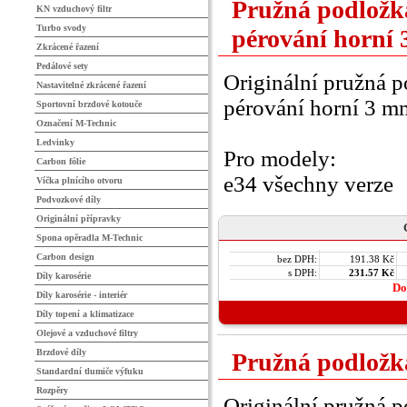
Pružná podložk
KN vzduchový filtr
Turbo svody
pérování horní
Zkrácené řazení
Pedálové sety
Originální pružná p
Nastavitelné zkrácené řazení
pérování horní 3 m
Sportovní brzdové kotouče
Označení M-Technic
Ledvinky
Pro modely:
Carbon fólie
e34 všechny verze
Víčka plnícího otvoru
Podvozkové díly
Originální přípravky
Spona opěradla M-Technic
Carbon design
bez DPH:
191.38 Kč
s DPH:
231.57 Kč
Díly karosérie
Do
Díly karosérie - interiér
Díly topení a klimatizace
Olejové a vzduchové filtry
Brzdové díly
Pružná podložk
Standardní tlumiče výfuku
Rozpěry
Originální pružná p