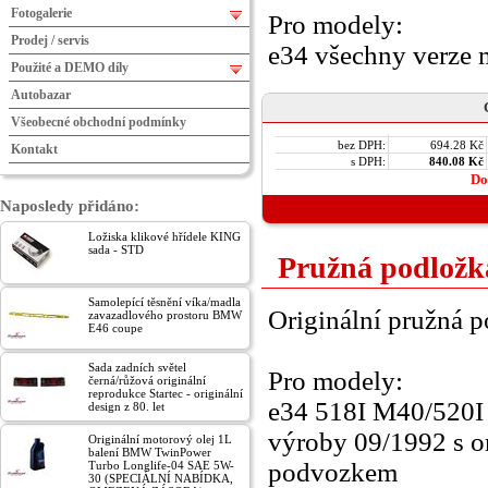
Fotogalerie
Pro modely:
Prodej / servis
e34 všechny verze
Použité a DEMO díly
Autobazar
Všeobecné obchodní podmínky
bez DPH:
694.28 Kč
Kontakt
s DPH:
840.08 Kč
Do
Naposledy přidáno:
Ložiska klikové hřídele KING
sada - STD
Pružná podložk
Samolepící těsnění víka/madla
Originální pružná 
zavazadlového prostoru BMW
E46 coupe
Sada zadních světel
Pro modely:
černá/růžová originální
reprodukce Startec - originální
e34 518I M40/520I
design z 80. let
výroby 09/1992 s o
Originální motorový olej 1L
balení BMW TwinPower
podvozkem
Turbo Longlife-04 SAE 5W-
30 (SPECIÁLNÍ NABÍDKA,