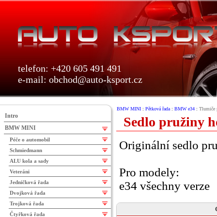
telefon: +420 605 491 491
e-mail:
obchod@auto-ksport.cz
BMW MINI
:
Pětková řada
:
BMW e34
:
Tlumiče 
Intro
Sedlo pružiny h
BMW MINI
Péče o automobil
Originální sedlo pru
Schmiedmann
ALU kola a sady
Pro modely:
Veteráni
Jedničková řada
e34 všechny verze
Dvojková řada
Trojková řada
Čtyřková řada