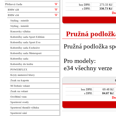
Pětková řada
bez DPH:
273.33 Kč
s DPH:
330.73 Kč
BMW e28
Do
BMW e34
Styling - exteriér
Styling - interiér
Pružná podložk
Koncovky výfuku
Koberečky sada Sport Edition
Koberečky sada Sport Evo
Pružná podložka sp
Koberečky sada Exclusive
Koberečky sada Motorsport
Koberečky sada
Pro modely:
Koberečky do kufru
e34 všechny verze
POWERFLEX
Kryty motorové hlavy
Znak na kapotu
M-Technic volant
bez DPH:
69.48 Kč
Znak na volant
s DPH:
84.07 Kč
Osvětlení vozu
Do
Sportovní svody
Sportovní tlumiče výfuku
Sportovní sání