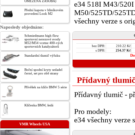
OMEZENÁ ZÁSOBA)
e34 518I M43/520
Přední kapota v hliníkovém
M50/525TD/525TDS
provedení Look M2
všechny verze s or
Naposledy objednáno:
Schmiedmann high flow
sportovní nerezové svody
M52/M54 vcetne 400-vých
bez DPH:
210.22 Kč
sportovních katalyzátorů
s DPH:
254.37 Kč
Do
Standardní tlumič výfuku
Boční spodní kryty sedadel
černé, set pro obě strany
Přídavný tlumič
Přívěšek na klíče BMW 5 série
Přídavný tlumič - p
Klíčenka BMW, šedá
Pro modely:
e34 všechny verze
VMR Wheels USA