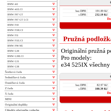
BMW e61
BMW e61LCI
bez DPH:
191.89 Kč
BMW F07 GT
s DPH:
232.19 Kč
Do
BMW F07 GT LCI
BMW F10
BMW F10LCI
BMW F11
Pružná podložk
BMW F11LCI
BMW F90 M5
Originální pružná p
BMW G30
Pro modely:
BMW G30LCI
BMW G31
e34 525IX všechny 
BMW G38
Šestková řada
Sedmičková řada
Osmičková řada
bez DPH:
82.97 Kč
Z řada
s DPH:
100.39 Kč
Do
X řada
MINI
Originální doplňky
Chladiče stlačeného vzduchu