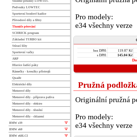
Snížené pružiny LOWTEC
Podvozky LOWTEC
Sportovní brzdové hadice
Pro modely:
Převodové díly a filtry
e34 všechny verze
Tlumiče pérování
SCHRICK program
Základní TURBO kit
Stírací lišty
bez DPH:
119.87 Kč
Sportovní vačky
s DPH:
145.04 Kč
ARP
Do
Hlavice řadící páky
Rámečky - kroužky přístrojů
Quaife
Pružná podložk
Elektrické díly
Motorové díly
Motorové díly - příprava paliva
Originální pružná p
Motorové díly - elektro
Motorové díly - těsnění
Pro modely:
Motorové díly - chlazení
BMW e39
e34 všechny verze
BMW e60
BMW e60LCI