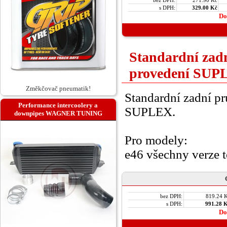
bez DPH:
271.90 Kč
s DPH:
329.00 Kč
Do
Standardní zadn
provedení SUP
Změkčovač pneumatik!
Standardní zadní pr
Performance intercoolery a
SUPLEX.
downpipes WAGNER TUNING
Pro modely:
e46 všechny verze 
bez DPH:
819.24 
s DPH:
991.28 
Do