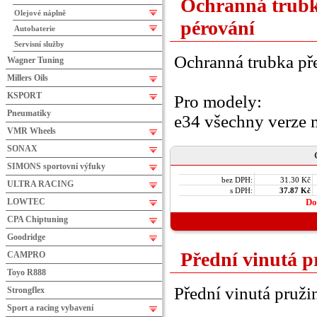
Ochranná trubk
Olejové náplně
pérování
Autobaterie
Servisní služby
Ochranná trubka př
Wagner Tuning
Millers Oils
KSPORT
Pro modely:
Pneumatiky
e34 všechny verze
VMR Wheels
SONAX
SIMONS sportovní výfuky
bez DPH:
31.30 Kč
ULTRA RACING
s DPH:
37.87 Kč
LOWTEC
Do
CPA Chiptuning
Goodridge
Přední vinutá
CAMPRO
Toyo R888
Přední vinutá pru
Strongflex
Sport a racing vybavení