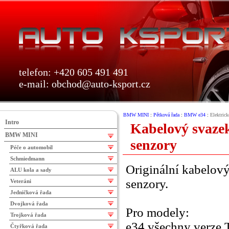
telefon: +420 605 491 491
e-mail:
obchod@auto-ksport.cz
BMW MINI
:
Pětková řada
:
BMW e34
:
Elektrick
Intro
Kabelový svazek
BMW MINI
senzory
Péče o automobil
Schmiedmann
Originální kabelový
ALU kola a sady
senzory.
Veteráni
Jedničková řada
Dvojková řada
Pro modely:
Trojková řada
e34 všechny verze 
Čtyřková řada