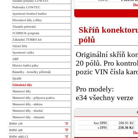
Snížené pružiny LOWTEC
Do
Podvozky LOWTEC
Sportovní brzdové hadice
Převodové díly a filtry
Tlumiče pérování
Skříň konektoru
SCHRICK program
pólů
Základní TURBO kit
Stírací lišty
Originální skříň ko
Sportovní vačky
ARP
20 pólů. Pro kontro
Hlavice řadící páky
pozic VIN čísla karo
Rámečky - kroužky přístrojů
Quaife
Elektrické díly
Pro modely:
Motorové díly
e34 všechny verze
Motorové díly - příprava paliva
Motorové díly - elektro
Motorové díly - těsnění
Motorové díly - chlazení
bez DPH:
206.91 Kč
BMW e39
s DPH:
250.36 Kč
BMW e60
Do
BMW e60LCI