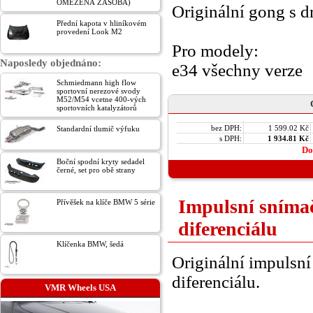
OMEZENÁ ZÁSOBA)
Originální gong s d
Přední kapota v hliníkovém
provedení Look M2
Pro modely:
Naposledy objednáno:
e34 všechny verze
Schmiedmann high flow
sportovní nerezové svody
M52/M54 vcetne 400-vých
sportovních katalyzátorů
bez DPH:
1 599.02 Kč
Standardní tlumič výfuku
s DPH:
1 934.81 Kč
Do
Boční spodní kryty sedadel
černé, set pro obě strany
Impulsní sníma
Přívěšek na klíče BMW 5 série
diferenciálu
Klíčenka BMW, šedá
Originální impulsn
diferenciálu.
VMR Wheels USA