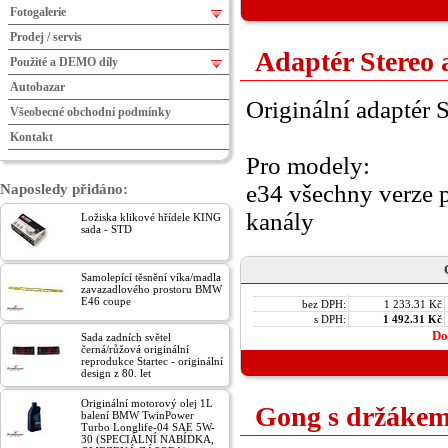
Fotogalerie
Prodej / servis
Adaptér Stereo 
Použité a DEMO díly
Autobazar
Originální adaptér S
Všeobecné obchodní podmínky
Kontakt
Pro modely:
e34 všechny verze p
Naposledy přidáno:
kanály
Ložiska klikové hřídele KING
sada - STD
Samolepící těsnění víka/madla
zavazadlového prostoru BMW
E46 coupe
bez DPH:
1 233.31 Kč
s DPH:
1 492.31 Kč
Do
Sada zadních světel
černá/růžová originální
reprodukce Startec - originální
design z 80. let
Originální motorový olej 1L
Gong s držáke
balení BMW TwinPower
Turbo Longlife-04 SAE 5W-
30 (SPECIÁLNÍ NABÍDKA,