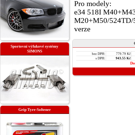
Pro modely:
e34 518I M40+M43
M20+M50/524TD/5
verze
Sportovní výfukové systémy
SIMONS
bez DPH:
779.79 Kč
s DPH:
943.55 Kč
Do
Grip Tyre-Softener