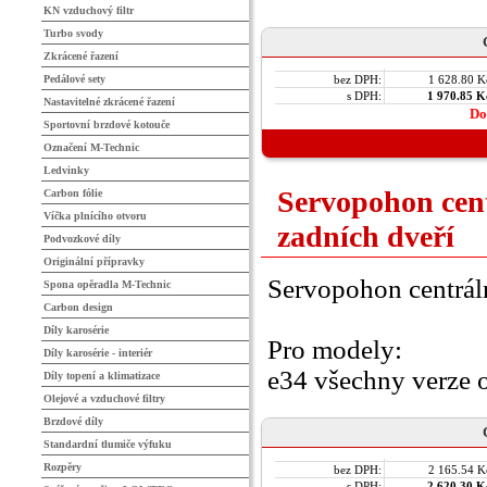
KN vzduchový filtr
Turbo svody
Zkrácené řazení
Pedálové sety
bez DPH:
1 628.80 K
s DPH:
1 970.85 K
Nastavitelné zkrácené řazení
Do
Sportovní brzdové kotouče
Označení M-Technic
Ledvinky
Servopohon cen
Carbon fólie
Víčka plnícího otvoru
zadních dveří
Podvozkové díly
Originální přípravky
Servopohon centrál
Spona opěradla M-Technic
Carbon design
Díly karosérie
Pro modely:
Díly karosérie - interiér
e34 všechny verze 
Díly topení a klimatizace
Olejové a vzduchové filtry
Brzdové díly
Standardní tlumiče výfuku
Rozpěry
bez DPH:
2 165.54 K
s DPH:
2 620.30 K