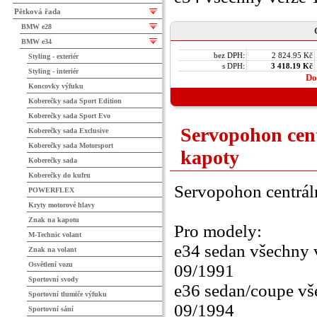
Pětková řada
BMW e28
BMW e34
bez DPH:
2 824.95 Kč
Styling - exteriér
s DPH:
3 418.19 Kč
Styling - interiér
Do
Koncovky výfuku
Koberečky sada Sport Edition
Koberečky sada Sport Evo
Servopohon cen
Koberečky sada Exclusive
Koberečky sada Motorsport
kapoty
Koberečky sada
Koberečky do kufru
Servopohon centrál
POWERFLEX
Kryty motorové hlavy
Znak na kapotu
Pro modely:
M-Technic volant
e34 sedan všechny 
Znak na volant
Osvětlení vozu
09/1991
Sportovní svody
e36 sedan/coupe vš
Sportovní tlumiče výfuku
09/1994
Sportovní sání