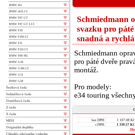
BMW e61
BMW e61LCI
Schmiedmann op
BMW F07 GT
BMW F07 GT LCI
svazku pro páté
BMW F10
snadná a rychl
BMW F10LCI
BMW F11
BMW F11LCI
Schmiedmann oprav
BMW F90 M5
pro páté dveře pravá
BMW G30
montáž.
BMW G30LCI
BMW G31
BMW G38
Pro modely:
Šestková řada
e34 touring všechn
Sedmičková řada
Osmičková řada
Z řada
C
X řada
bez DPH:
1 107.08 Kč
MINI
s DPH:
1 339.57 Kč
Originální doplňky
Do
Chladiče stlačeného vzduchu