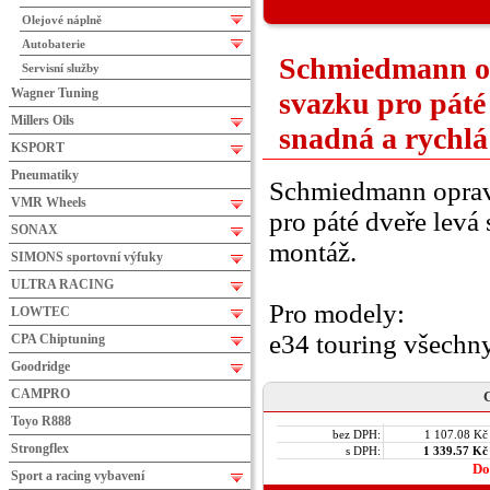
Olejové náplně
Autobaterie
Schmiedmann op
Servisní služby
Wagner Tuning
svazku pro páté 
Millers Oils
snadná a rychl
KSPORT
Pneumatiky
Schmiedmann oprav
VMR Wheels
pro páté dveře levá 
SONAX
montáž.
SIMONS sportovní výfuky
ULTRA RACING
Pro modely:
LOWTEC
e34 touring všechn
CPA Chiptuning
Goodridge
CAMPRO
C
Toyo R888
bez DPH:
1 107.08 Kč
Strongflex
s DPH:
1 339.57 Kč
Do
Sport a racing vybavení