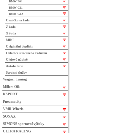
BMW F04
BMW G11
BMW G12
Osmičková řada
Z řada
X řada
MINI
Originální doplňky
Chladiče stlačeného vzduchu
Olejové náplně
Autobaterie
Servisní služby
Wagner Tuning
Millers Oils
KSPORT
Pneumatiky
VMR Wheels
SONAX
SIMONS sportovní výfuky
ULTRA RACING