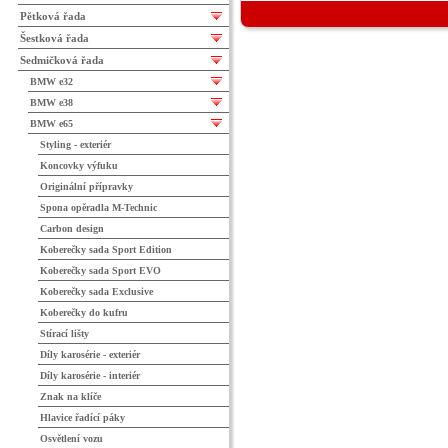
Pětková řada
Šestková řada
Sedmičková řada
BMW e32
BMW e38
BMW e65
Styling - exteriér
Koncovky výfuku
Originální přípravky
Spona opěradla M-Technic
Carbon design
Koberečky sada Sport Edition
Koberečky sada Sport EVO
Koberečky sada Exclusive
Koberečky do kufru
Stírací lišty
Díly karosérie - exteriér
Díly karosérie - interiér
Znak na klíče
Hlavice řadící páky
Osvětlení vozu