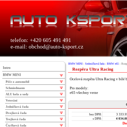
telefon: +420 605 491 491
e-mail:
obchod@auto-ksport.cz
BMW MINI
:
Sedmičková řada
:
BMW e65
:
Rozp
Intro
Rozpěra Ultra Racing
BMW MINI
Ocelová rozpěra Ultra Racing v bílé 
Péče o automobil
Pro modely:
Schmiedmann
e65 všechny verze
ALU kola a sady
Veteráni
Jedničková řada
Dvojková řada
bez DPH:
3 333.9
s DPH:
4 034.0
Trojková řada
Do
Čtyřková řada