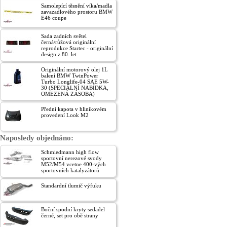
Samolepící těsnění víka/madla
zavazadlového prostoru BMW
E46 coupe
Sada zadních světel
černá/růžová originální
reprodukce Startec - originální
design z 80. let
Originální motorový olej 1L
balení BMW TwinPower
Turbo Longlife-04 SAE 5W-
30 (SPECIÁLNÍ NABÍDKA,
OMEZENÁ ZÁSOBA)
Přední kapota v hliníkovém
provedení Look M2
Naposledy objednáno:
Schmiedmann high flow
sportovní nerezové svody
M52/M54 vcetne 400-vých
sportovních katalyzátorů
Standardní tlumič výfuku
Boční spodní kryty sedadel
černé, set pro obě strany