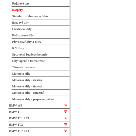
Pedálové sety
Rozpěry
Standardní tlumiče výfuku
Brzdové díly
Elektrické díly
Podvozkové díly
Převodové díly a filtry
KN filtry
Sportovní brzdové kotouče
Díly topení a klimatizace
Tlumiče pérování
Motorové díly
Motorové díly - elektro
Motorové díly - těsnění
Motorové díly - chlazení
Motorové díly - příprava paliva
BMW e66
BMW F01
BMW F01 LCI
BMW F02
BMW F02 LCI