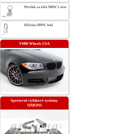
Přívěšek na klíče BMW 5 série
Klíčenka BMW, šedá
VMR Wheels USA
Sportovní výfukové systémy
SIMONS