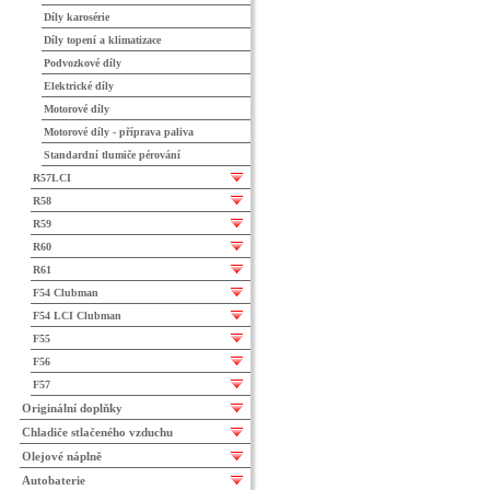
Díly karosérie
Díly topení a klimatizace
Podvozkové díly
Elektrické díly
Motorové díly
Motorové díly - příprava paliva
Standardní tlumiče pérování
R57LCI
R58
R59
R60
R61
F54 Clubman
F54 LCI Clubman
F55
F56
F57
Originální doplňky
Chladiče stlačeného vzduchu
Olejové náplně
Autobaterie