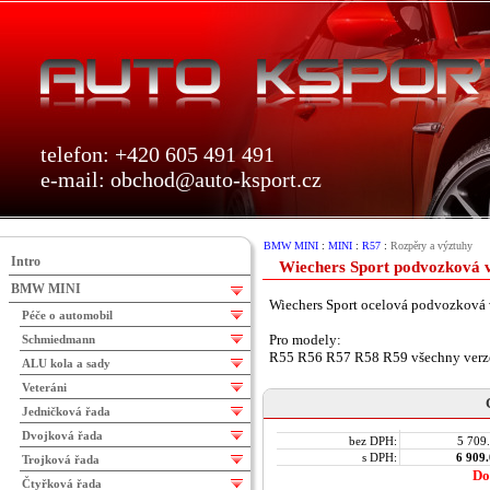
telefon: +420 605 491 491
e-mail:
obchod@auto-ksport.cz
BMW MINI
:
MINI
:
R57
:
Rozpěry a výztuhy
Intro
Wiechers Sport podvozková v
BMW MINI
Wiechers Sport ocelová podvozková v
Péče o automobil
Pro modely:
Schmiedmann
R55 R56 R57 R58 R59 všechny verz
ALU kola a sady
Veteráni
Jedničková řada
Dvojková řada
bez DPH:
5 709
s DPH:
6 909
Trojková řada
Do
Čtyřková řada