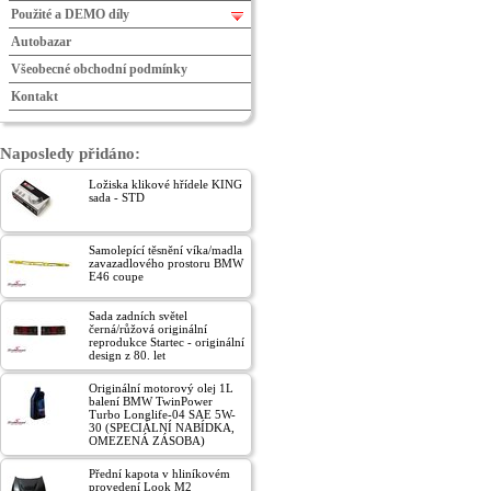
Použité a DEMO díly
Autobazar
Všeobecné obchodní podmínky
Kontakt
Naposledy přidáno:
Ložiska klikové hřídele KING
sada - STD
Samolepící těsnění víka/madla
zavazadlového prostoru BMW
E46 coupe
Sada zadních světel
černá/růžová originální
reprodukce Startec - originální
design z 80. let
Originální motorový olej 1L
balení BMW TwinPower
Turbo Longlife-04 SAE 5W-
30 (SPECIÁLNÍ NABÍDKA,
OMEZENÁ ZÁSOBA)
Přední kapota v hliníkovém
provedení Look M2