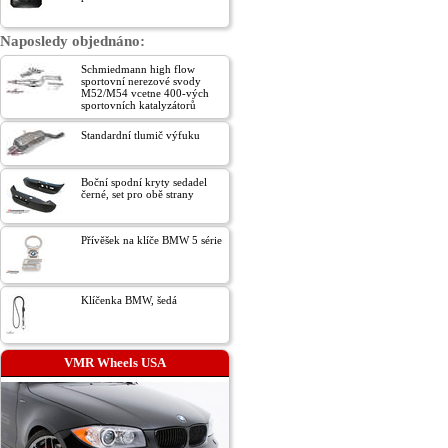
Naposledy objednáno:
Schmiedmann high flow
sportovní nerezové svody
M52/M54 vcetne 400-vých
sportovních katalyzátorů
Standardní tlumič výfuku
Boční spodní kryty sedadel
černé, set pro obě strany
Přívěšek na klíče BMW 5 série
Klíčenka BMW, šedá
VMR Wheels USA