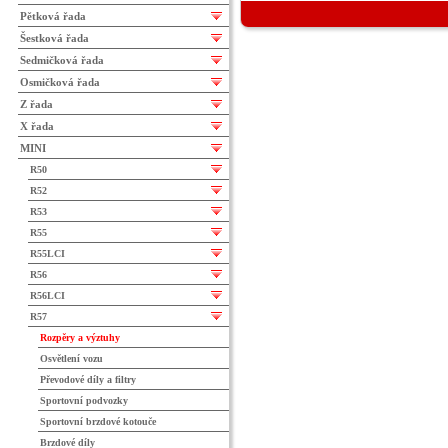
Pětková řada
Šestková řada
Sedmičková řada
Osmičková řada
Z řada
X řada
MINI
R50
R52
R53
R55
R55LCI
R56
R56LCI
R57
Rozpěry a výztuhy
Osvětlení vozu
Převodové díly a filtry
Sportovní podvozky
Sportovní brzdové kotouče
Brzdové díly