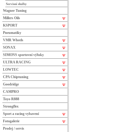
Servisní služby
Wagner Tuning
Millers Oils
KSPORT
Pneumatiky
VMR Wheels
SONAX
SIMONS sportovní výfuky
ULTRA RACING
LOWTEC
CPA Chiptuning
Goodridge
CAMPRO
Toyo R888
Strongflex
Sport a racing vybavení
Fotogalerie
Prodej / servis