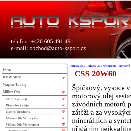
telefon: +420 605 491 491
e-mail:
obchod@auto-ksport.cz
Millers Oils
:
Millers Oils Motorsport
:
Motorové 
Intro
CSS 20W60
BMW MINI
Wagner Tuning
Špičkový, vysoce v
Millers Oils
motorový olej sesta
Motorové oleje
závodních motorů 
Převodové oleje
zátěži a za vysokých
Ostatní produkty
Millers Oils Motocykly
minerálních a synte
Millers Oils Motorsport
přidáním nejkvalitn
Motorové oleje