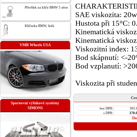
CHARAKTERIST
Přívěšek na klíče BMW 5 série
SAE viskozita: 20
Hustota při 15°C: 0
Klíčenka BMW, šedá
Kinematická viskozi
Kinematická viskozi
VMR Wheels USA
Viskozitní index: 1
Bod skápnutí: <-20
Bod vzplanutí: >2
Viskozita při stud
Cen
Sportovní výfukové systémy
SIMONS
bez DPH:
305.
s DPH:
370.
Do