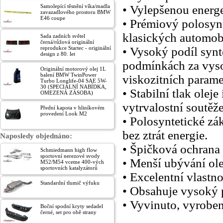
Samolepící těsnění víka/madla
• Vylepšenou energe
zavazadlového prostoru BMW
E46 coupe
• Prémiový polosyn
klasických automob
Sada zadních světel
černá/růžová originální
reprodukce Startec - originální
• Vysoký podíl syn
design z 80. let
podmínkách za vyso
Originální motorový olej 1L
balení BMW TwinPower
viskozitních parame
Turbo Longlife-04 SAE 5W-
30 (SPECIÁLNÍ NABÍDKA,
• Stabilní tlak oleje
OMEZENÁ ZÁSOBA)
vytrvalostní soutěž
Přední kapota v hliníkovém
provedení Look M2
• Polosyntetické zá
bez ztrát energie.
Naposledy objednáno:
• Špičková ochrana 
Schmiedmann high flow
sportovní nerezové svody
• Menší ubývání ole
M52/M54 vcetne 400-vých
sportovních katalyzátorů
• Excelentní vlastno
Standardní tlumič výfuku
• Obsahuje vysoký 
• Vyvinuto, vyrobeno
Boční spodní kryty sedadel
černé, set pro obě strany