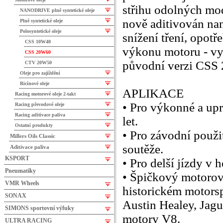
střihu odolných mod
NANODRIVE plně syntetické oleje
nově aditivován nan
Plně syntetické oleje
Polosyntetické oleje
snížení tření, opotř
CSS 10W40
výkonu motoru - vyl
CSS 20W60
původní verzi CSS
CTV 20W50
Oleje pro zajíždění
Ricínové oleje
APLIKACE
Racing motorové oleje 2-takt
• Pro výkonné a up
Racing převodové oleje
Racing aditivace paliva
let.
Ostatní produkty
• Pro závodní použit
Millers Oils Classic
soutěže.
Aditivace paliva
KSPORT
• Pro delší jízdy v
Pneumatiky
• Špičkový motorov
VMR Wheels
historickém motorsp
SONAX
Austin Healey, Jagu
SIMONS sportovní výfuky
motory V8.
ULTRA RACING