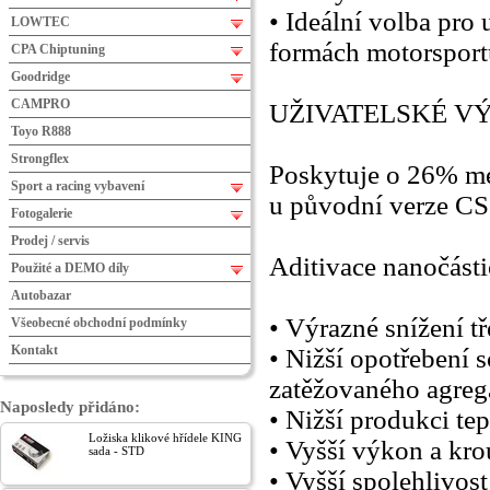
• Ideální volba pro
LOWTEC
formách motorsport
CPA Chiptuning
Goodridge
CAMPRO
UŽIVATELSKÉ V
Toyo R888
Strongflex
Poskytuje o 26% men
Sport a racing vybavení
u původní verze C
Fotogalerie
Prodej / servis
Aditivace nanočásti
Použité a DEMO díly
Autobazar
• Výrazné snížení tř
Všeobecné obchodní podmínky
Kontakt
• Nižší opotřebení 
zatěžovaného agreg
Naposledy přidáno:
• Nižší produkci tep
Ložiska klikové hřídele KING
• Vyšší výkon a kro
sada - STD
• Vyšší spolehlivos