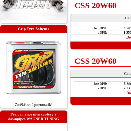
CSS 20W60
Cen
bez DPH:
1 28
Grip Tyre-Softener
s DPH:
1 55
Do
CSS 20W60
Cen
bez DPH:
5 89
s DPH:
7 13
Do
Změkčovač pneumatik!
Performance intercoolery a
downpipes WAGNER TUNING