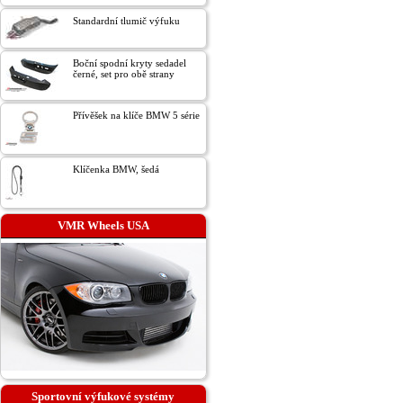
Standardní tlumič výfuku
Boční spodní kryty sedadel
černé, set pro obě strany
Přívěšek na klíče BMW 5 série
Klíčenka BMW, šedá
VMR Wheels USA
Sportovní výfukové systémy