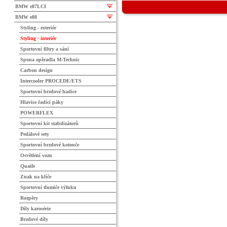
BMW e87LCI
BMW e88
Styling - exteriér
Styling - interiér
Sportovní filtry a sání
Spona opěradla M-Technic
Carbon design
Intercooler PROCEDE/ETS
Sportovní brzdové hadice
Hlavice řadící páky
POWERFLEX
Sportovní kit stabilizátorů
Pedálové sety
Sportovní brzdové kotouče
Osvětlení vozu
Quaife
Znak na klíče
Sportovní tlumiče výfuku
Rozpěry
Díly karosérie
Brzdové díly