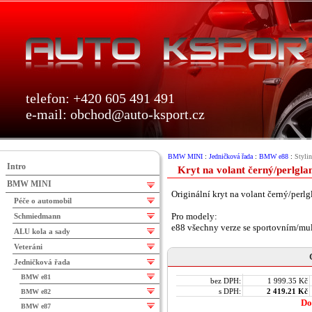
telefon: +420 605 491 491
e-mail:
obchod@auto-ksport.cz
BMW MINI
:
Jedničková řada
:
BMW e88
:
Stylin
Intro
Kryt na volant černý/perlgl
BMW MINI
Originální kryt na volant černý/perl
Péče o automobil
Pro modely:
Schmiedmann
e88 všechny verze se sportovním/mu
ALU kola a sady
Veteráni
Jedničková řada
BMW e81
bez DPH:
1 999.35 Kč
s DPH:
2 419.21 Kč
BMW e82
Do
BMW e87