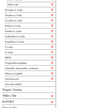
BMW F40
Dvojková řada
Trojková řada
Čtyřková řada
Pětková řada
Šestková řada
Sedmičková řada
Osmičková řada
Z řada
X řada
MINI
Originální doplňky
Chladiče stlačeného vzduchu
Olejové náplně
Autobaterie
Servisní služby
Wagner Tuning
Millers Oils
KSPORT
Pneumatiky