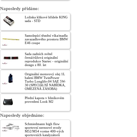
Naposledy přidáno:
Ložiska klikové hřídele KING
sada - STD
Samolepící těsnění víka/madla
zavazadlového prostoru BMW
E46 coupe
Sada zadních světel
černá/růžová originální
reprodukce Startec - originální
design z 80. let
Originální motorový olej 1L
balení BMW TwinPower
Turbo Longlife-04 SAE 5W-
30 (SPECIÁLNÍ NABÍDKA,
OMEZENÁ ZÁSOBA)
Přední kapota v hliníkovém
provedení Look M2
Naposledy objednáno:
Schmiedmann high flow
sportovní nerezové svody
M52/M54 vcetne 400-vých
sportovních katalyzátorů