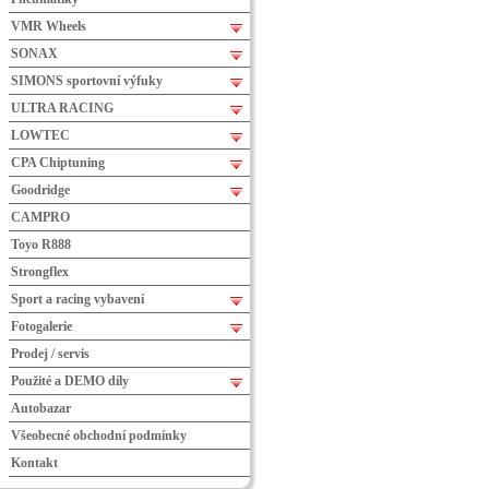
VMR Wheels
SONAX
SIMONS sportovní výfuky
ULTRA RACING
LOWTEC
CPA Chiptuning
Goodridge
CAMPRO
Toyo R888
Strongflex
Sport a racing vybavení
Fotogalerie
Prodej / servis
Použité a DEMO díly
Autobazar
Všeobecné obchodní podmínky
Kontakt