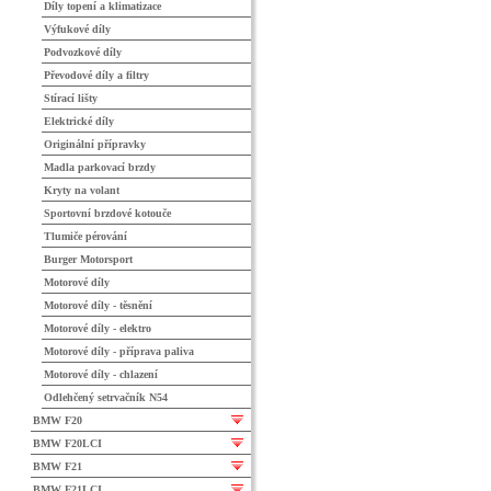
Díly topení a klimatizace
Výfukové díly
Podvozkové díly
Převodové díly a filtry
Stírací lišty
Elektrické díly
Originální přípravky
Madla parkovací brzdy
Kryty na volant
Sportovní brzdové kotouče
Tlumiče pérování
Burger Motorsport
Motorové díly
Motorové díly - těsnění
Motorové díly - elektro
Motorové díly - příprava paliva
Motorové díly - chlazení
Odlehčený setrvačník N54
BMW F20
BMW F20LCI
BMW F21
BMW F21LCI