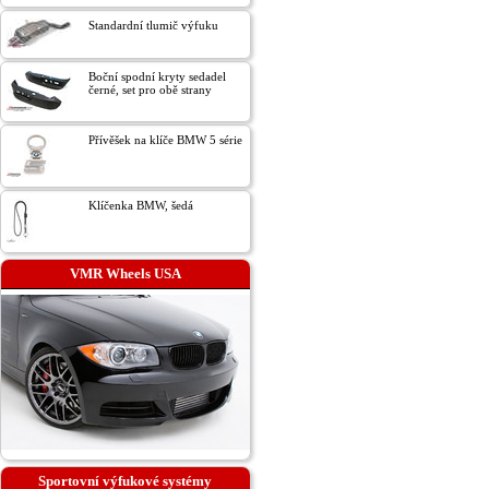
Standardní tlumič výfuku
Boční spodní kryty sedadel
černé, set pro obě strany
Přívěšek na klíče BMW 5 série
Klíčenka BMW, šedá
VMR Wheels USA
Sportovní výfukové systémy