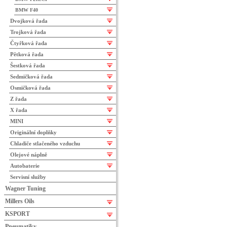
BMW F40
Dvojková řada
Trojková řada
Čtyřková řada
Pětková řada
Šestková řada
Sedmičková řada
Osmičková řada
Z řada
X řada
MINI
Originální doplňky
Chladiče stlačeného vzduchu
Olejové náplně
Autobaterie
Servisní služby
Wagner Tuning
Millers Oils
KSPORT
Pneumatiky