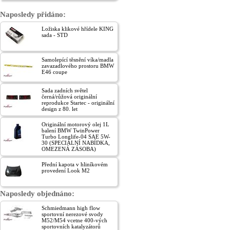
Naposledy přidáno:
Ložiska klikové hřídele KING
sada - STD
Samolepící těsnění víka/madla
zavazadlového prostoru BMW
E46 coupe
Sada zadních světel
černá/růžová originální
reprodukce Startec - originální
design z 80. let
Originální motorový olej 1L
balení BMW TwinPower
Turbo Longlife-04 SAE 5W-
30 (SPECIÁLNÍ NABÍDKA,
OMEZENÁ ZÁSOBA)
Přední kapota v hliníkovém
provedení Look M2
Naposledy objednáno:
Schmiedmann high flow
sportovní nerezové svody
M52/M54 vcetne 400-vých
sportovních katalyzátorů