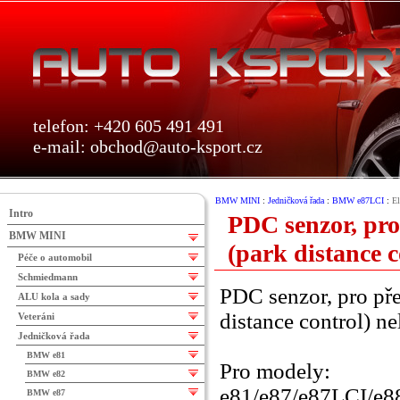
telefon: +420 605 491 491
e-mail:
obchod@auto-ksport.cz
BMW MINI
:
Jedničková řada
:
BMW e87LCI
:
El
Intro
PDC senzor, pro
BMW MINI
(park distance 
Péče o automobil
Schmiedmann
PDC senzor, pro pře
ALU kola a sady
distance control) n
Veteráni
Jedničková řada
BMW e81
Pro modely:
BMW e82
e81/e87/e87LCI/e88
BMW e87