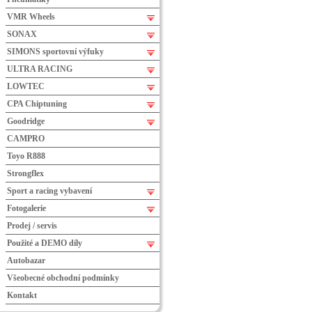
VMR Wheels
SONAX
SIMONS sportovní výfuky
ULTRA RACING
LOWTEC
CPA Chiptuning
Goodridge
CAMPRO
Toyo R888
Strongflex
Sport a racing vybavení
Fotogalerie
Prodej / servis
Použité a DEMO díly
Autobazar
Všeobecné obchodní podmínky
Kontakt