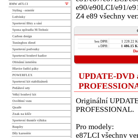
BMW e87LCI
e90/e90LCI/e91/e9
Styling - exteriér
Z4 e89 všechny ver
Ledvinky
Sportovní filtry a sání
Spona opěradla M-Technic
Carbon design
bez DPH:
1 228.22 K
Tuningbox diesel
s DPH:
1 486.15 K
Sportovní podvozky
Do
Sportovní brzdové hadice
Obložení interiéru
Hlavice řadící páky
UPDATE-DVD 
POWERFLEX
Sportovní kit stabilizátorů
PROFESSION
Pedálové sety
Velký brzdový kit
Originální UPDA
Osvětlení vozu
PROFESSIONAL.
Quaife
Znak na klíče
Sportovní tlumiče výfuku
Pro modely:
Rozpěry
e87LCI všechny verz
Díly karosérie