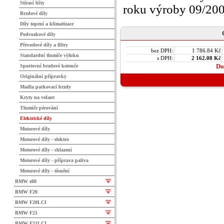
Stírací lišty
roku výroby 09/20
Brzdové díly
Díly topení a klimatizace
Podvozkové díly
Převodové díly a filtry
bez DPH:
1 786.84 Kč
Standardní tlumiče výfuku
s DPH:
2 162.08 Kč
Do
Sportovní brzdové kotouče
Originální přípravky
Madla parkovací brzdy
Kryty na volant
Tlumiče pérování
Elektrické díly
Motorové díly
Motorové díly - elektro
Motorové díly - chlazení
Motorové díly - příprava paliva
Motorové díly - těsnění
BMW e88
BMW F20
BMW F20LCI
BMW F21
BMW F21LCI