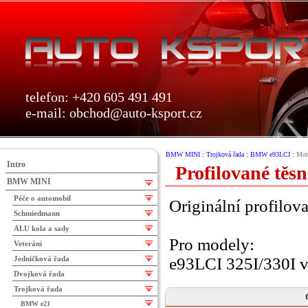
telefon: +420 605 491 491
e-mail:
obchod@auto-ksport.cz
BMW MINI
:
Trojková řada
:
BMW e93LCI
:
Moto
Intro
Profilované těsn
BMW MINI
Péče o automobil
Originální profilov
Schmiedmann
ALU kola a sady
Pro modely:
Veteráni
Jedničková řada
e93LCI 325I/330I 
Dvojková řada
Trojková řada
BMW e21