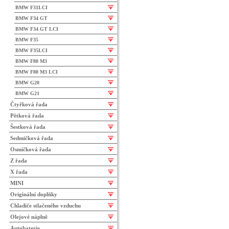
BMW F31LCI
BMW F34 GT
BMW F34 GT LCI
BMW F35
BMW F35LCI
BMW F80 M3
BMW F80 M3 LCI
BMW G20
BMW G21
Čtyřková řada
Pětková řada
Šestková řada
Sedmičková řada
Osmičková řada
Z řada
X řada
MINI
Originální doplňky
Chladiče stlačeného vzduchu
Olejové náplně
Autobaterie