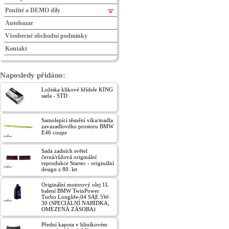
Použité a DEMO díly
Autobazar
Všeobecné obchodní podmínky
Kontakt
Naposledy přidáno:
Ložiska klikové hřídele KING
sada - STD
Samolepící těsnění víka/madla
zavazadlového prostoru BMW
E46 coupe
Sada zadních světel
černá/růžová originální
reprodukce Startec - originální
design z 80. let
Originální motorový olej 1L
balení BMW TwinPower
Turbo Longlife-04 SAE 5W-
30 (SPECIÁLNÍ NABÍDKA,
OMEZENÁ ZÁSOBA)
Přední kapota v hliníkovém