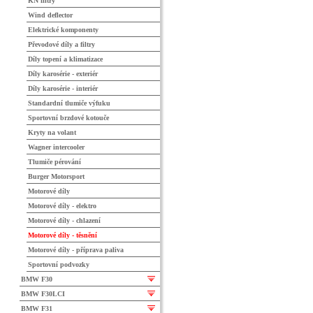
KN filtry
Wind deflector
Elektrické komponenty
Převodové díly a filtry
Díly topení a klimatizace
Díly karosérie - exteriér
Díly karosérie - interiér
Standardní tlumiče výfuku
Sportovní brzdové kotouče
Kryty na volant
Wagner intercooler
Tlumiče pérování
Burger Motorsport
Motorové díly
Motorové díly - elektro
Motorové díly - chlazení
Motorové díly - těsnění
Motorové díly - příprava paliva
Sportovní podvozky
BMW F30
BMW F30LCI
BMW F31