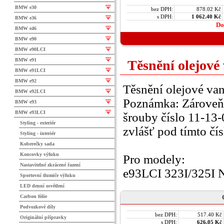
BMW e30
bez DPH:
878.02 Kč
s DPH:
1 062.40 Kč
BMW e36
Do
BMW e46
BMW e90
BMW e90LCI
BMW e91
Těsnění olejové
BMW e91LCI
BMW e92
Těsnění olejové van
BMW e92LCI
Poznámka: Zároveň 
BMW e93
BMW e93LCI
šrouby číslo 11-13
Styling - exteriér
zvlášť pod tímto čí
Styling - interiér
Koberečky sada
Koncovky výfuku
Pro modely:
Nastavitelné zkrácené řazení
e93LCI 323I/325I
Sportovní tlumiče výfuku
LED denní osvětlení
Carbon fólie
Podvozkové díly
bez DPH:
517.40 Kč
Originální přípravky
s DPH:
626.05 Kč