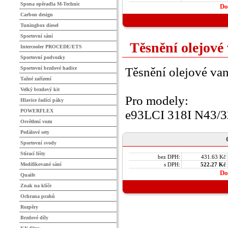
Spona opěradla M-Technic
Do
Carbon design
Tuningbox diesel
Sportovní sání
Těsnění olejové
Intercooler PROCEDE/ETS
Sportovní podvozky
Sportovní brzdové hadice
Těsnění olejové van
Tažné zařízení
Velký brzdový kit
Pro modely:
Hlavice řadící páky
POWERFLEX
e93LCI 318I N43/3
Osvětlení vozu
Pedálové sety
Sportovní svody
Stírací lišty
bez DPH:
431.63 Kč
Modifikované sání
s DPH:
522.27 Kč
Do
Quaife
Znak na klíče
Ochrana prahů
Rozpěry
Brzdové díly