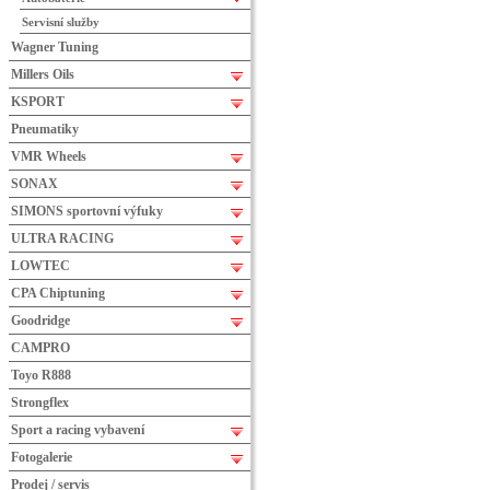
Servisní služby
Wagner Tuning
Millers Oils
KSPORT
Pneumatiky
VMR Wheels
SONAX
SIMONS sportovní výfuky
ULTRA RACING
LOWTEC
CPA Chiptuning
Goodridge
CAMPRO
Toyo R888
Strongflex
Sport a racing vybavení
Fotogalerie
Prodej / servis