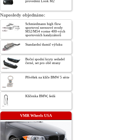
provedení Look M2
Naposledy objednáno:
Schmiedmann high flow
sportovní nerezové svody
M52/M54 vcetne 400-vých
sportovních katalyzátorů
Standardní tlumič výfuku
Boční spodní kryty sedadel
černé, set pro obě strany
Přívěšek na klíče BMW 5 série
Klíčenka BMW, šedá
VMR Wheels USA