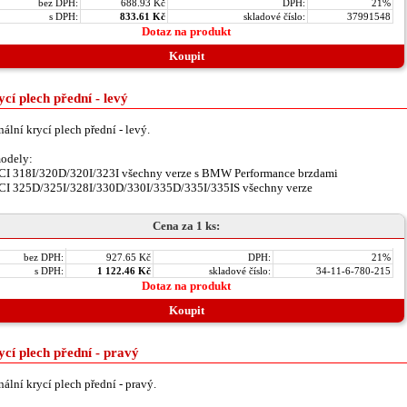
bez DPH:
688.93 Kč
DPH:
21%
s DPH:
833.61 Kč
skladové číslo:
37991548
Dotaz na produkt
Koupit
cí plech přední - levý
nální krycí plech přední - levý.
odely:
CI 318I/320D/320I/323I všechny verze s BMW Performance brzdami
CI 325D/325I/328I/330D/330I/335D/335I/335IS všechny verze
Cena za 1 ks:
bez DPH:
927.65 Kč
DPH:
21%
s DPH:
1 122.46 Kč
skladové číslo:
34-11-6-780-215
Dotaz na produkt
Koupit
cí plech přední - pravý
nální krycí plech přední - pravý.