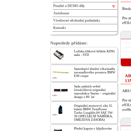
Použité a DEMO díly
Brzdo
Autobazar
Pro m
Všeobecné obchodní podmínky
e93L
Kontakt
Naposledy přidáno:
Ložiska klikové hřídele KING
sada - STD
Samolepící těsnění víka/madla
zavazadlového prostoru BMW
AB
E46 coupe
13
Sada zadních světel
černá/růžová originální
ABS k
reprodukce Startec - originální
design z 80. let
Pro m
e93LC
Originální motorový olej 1L
balení BMW TwinPower
ověřt
Turbo Longlife-04 SAE 5W-
30 (SPECIÁLNÍ NABÍDKA,
OMEZENÁ ZÁSOBA)
Přední kapota v hliníkovém