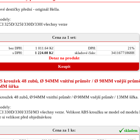
vé destičky přední - originál Hella.
odely:
CI 325D/325I/330D/330I všechny verze
Cena za 1 set:
bez DPH:
1 011.64 Kč
DPH:
21%
s DPH:
1 224.08 Kč
skladové číslo:
34116771868H
Dotaz na produkt
Koupit
S kroužek 48 zubů, Ø 94MM vnitřní průměr / Ø 98MM vnější průmě
MM šířka
roužek 48 zubů, Ø 94MM vnitřní průměr / Ø 98MM vnější průměr / 13MM šířka.
odely:
I 330D/330I/335I/M3 všechny verze. Velikost ABS kroužku se model od modelu l
e si velikost před objednávkou
Cena za 1 ks:
skladem