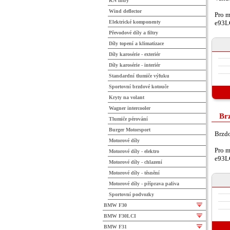
KN filtry
Wind deflector
Pro m
Elektrické komponenty
e93L
Převodové díly a filtry
Díly topení a klimatizace
Díly karosérie - exteriér
Díly karosérie - interiér
Standardní tlumiče výfuku
Sportovní brzdové kotouče
Kryty na volant
Wagner intercooler
Br
Tlumiče pérování
Burger Motorsport
Brzd
Motorové díly
Pro m
Motorové díly - elektro
e93L
Motorové díly - chlazení
Motorové díly - těsnění
Motorové díly - příprava paliva
Sportovní podvozky
BMW F30
BMW F30LCI
BMW F31