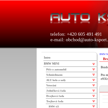
telefon: +420 605 491 491
e-mail:
obchod@auto-ksport.
BMW M
Intro
Br
BMW MINI
Brzd
Péče o automobil
Pro m
Schmiedmann
e93LC
ALU kola a sady
Veteráni
Jedničková řada
Dvojková řada
Trojková řada
BMW e21