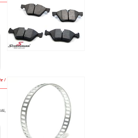
r /
iší,