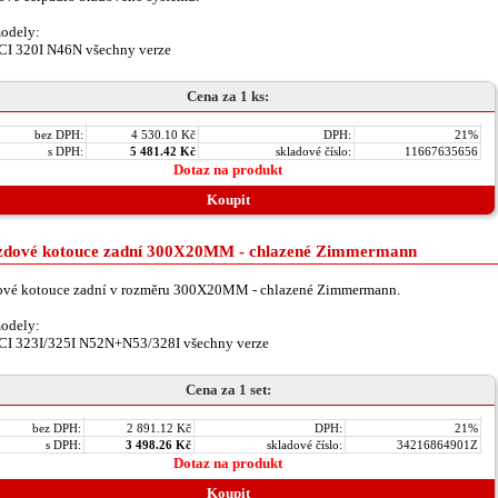
odely:
CI 320I N46N všechny verze
Cena za 1 ks:
bez DPH:
4 530.10 Kč
DPH:
21%
s DPH:
5 481.42 Kč
skladové číslo:
11667635656
Dotaz na produkt
Koupit
zdové kotouce zadní 300X20MM - chlazené Zimmermann
ové kotouce zadní v rozměru 300X20MM - chlazené Zimmermann.
odely:
CI 323I/325I N52N+N53/328I všechny verze
Cena za 1 set:
bez DPH:
2 891.12 Kč
DPH:
21%
s DPH:
3 498.26 Kč
skladové číslo:
34216864901Z
Dotaz na produkt
Koupit