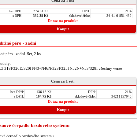
Cena za 1 ks:
bez DPH:
274.61 Kč
DPH:
21%
s DPH:
332.28 Kč
skladové číslo:
34-41-6-851-439
Dotaz na produkt
Koupit
držné péro - zadní
žné péro - zadní. Set, 2 ks.
odely:
CI 318I/320D/320I N43+N46N/323I/325I N52N+N53/328I všechny verze
Cena za 1 set:
bez DPH:
136.16 Kč
DPH:
21%
s DPH:
164.75 Kč
skladové číslo:
34211157046
Dotaz na produkt
Koupit
kuové čerpadlo brzdového systému
vé čerpadlo brzdového systému.