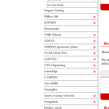
Servisní služby
Wagner Tuning
Millers Oils
KSPORT
Pneumatiky
VMR Wheels
SONAX
Bo
SIMONS sportovní výfuky
Bowde
ULTRA RACING
LOWTEC
Pro m
e93L
CPA Chiptuning
Goodridge
CAMPRO
Toyo R888
Strongflex
Sport a racing vybavení
Fotogalerie
Brz
Prodej / servis