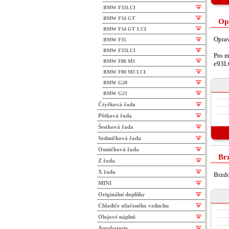
BMW F31LCI
BMW F34 GT
Op
BMW F34 GT LCI
Oprav
BMW F35
BMW F35LCI
Pro m
BMW F80 M3
e93L
BMW F80 M3 LCI
BMW G20
BMW G21
Čtyřková řada
Pětková řada
Šestková řada
Sedmičková řada
Osmičková řada
Br
Z řada
X řada
Brzdo
MINI
Originální doplňky
Chladiče stlačeného vzduchu
Olejové náplně
Autobaterie