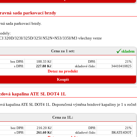
ravná sada parkovací brzdy
ná sada parkovací brzdy.
odely:
CI 320D/323I/325D/325I N52N+N53/335I/M3 všechny verze
Cena za 1 set:
skladem
bez DPH:
188.33 Kč
DPH:
21%
s DPH:
227.88 Kč
skladové číslo:
34410410825
Dotaz na produkt
Koupit
zdová kapalina ATE SL DOT4 1L
vá kapalina ATE SL DOT4 1L. Doporučená výměna brzdové kapaliny je 1 x ročně
Cena za 1L:
bez DPH:
216.20 Kč
DPH:
21%
s DPH:
261.60 Kč
skladové číslo:
BKATE4DOT