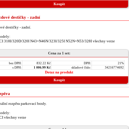
Koupit
dové destičky - zadní
vé destičky - zadní.
odely:
CI 318I/320D/320I N43+N46N/323I/325I N52N+N53/328I všechny verze
Cena za 1 set:
bez DPH:
832.22 Kč
DPH:
21%
s DPH:
1 006.99 Kč
skladové číslo:
34216774692
Dotaz na produkt
Koupit
zpěra
nální rozpěra parkovací brzdy.
odely:
CI všechny verze