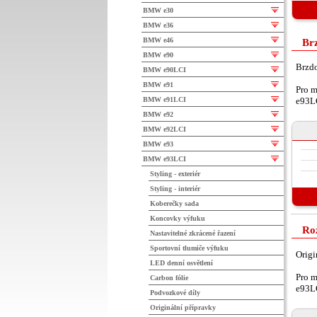
BMW e30
BMW e36
BMW e46
Brz
BMW e90
Brzdo
BMW e90LCI
BMW e91
Pro m
BMW e91LCI
e93L
BMW e92
BMW e92LCI
BMW e93
BMW e93LCI
Styling - exteriér
Styling - interiér
Koberečky sada
Koncovky výfuku
Ro
Nastavitelné zkrácené řazení
Sportovní tlumiče výfuku
Origi
LED denní osvětlení
Pro m
Carbon fólie
e93L
Podvozkové díly
Originální přípravky