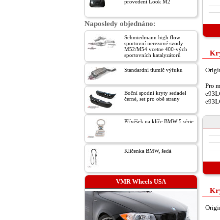
provedení Look M2
Naposledy objednáno:
Schmiedmann high flow
sportovní nerezové svody
M52/M54 vcetne 400-vých
Kry
sportovních katalyzátorů
Origi
Standardní tlumič výfuku
Pro m
Boční spodní kryty sedadel
e93L
černé, set pro obě strany
e93L
Přívěšek na klíče BMW 5 série
Klíčenka BMW, šedá
VMR Wheels USA
Kry
Origi