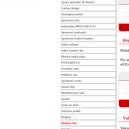
Spona opěradla M-Technic
Carbon design
Tuningbox diesel
Sportovní sání
Intercooler PROCEDE/ETS
Sportovní podvozky
Sportovní brzdové hadice
Pří
Tažné zařízení
Přídr
Velký brzdový kit
Hlavice řadící páky
Pro m
POWERFLEX
e93L
Osvětlení vozu
Pedálové sety
Sportovní svody
Stírací lišty
Modifikované sání
Quaife
Znak na klíče
Ochrana prahů
Rozpěry
Va
Brzdové díly
Vakuo