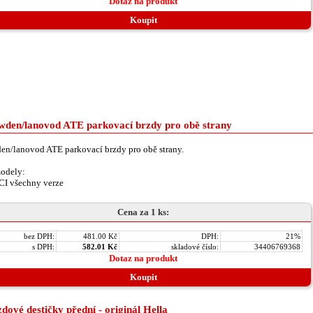
Dotaz na produkt
Koupit
wden/lanovod ATE parkovací brzdy pro obě strany
n/lanovod ATE parkovací brzdy pro obě strany.
odely:
CI všechny verze
Cena za 1 ks:
bez DPH:
481.00 Kč
DPH:
21%
s DPH:
582.01 Kč
skladové číslo:
34406769368
Dotaz na produkt
Koupit
dové destičky přední - originál Hella