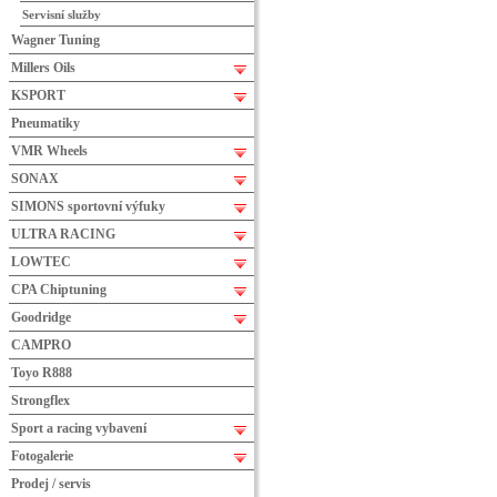
Servisní služby
Wagner Tuning
Millers Oils
KSPORT
Pneumatiky
VMR Wheels
SONAX
SIMONS sportovní výfuky
ULTRA RACING
LOWTEC
CPA Chiptuning
Goodridge
CAMPRO
Toyo R888
Strongflex
Sport a racing vybavení
Fotogalerie
Prodej / servis