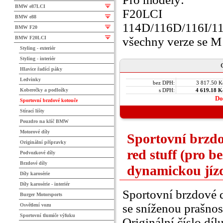
BMW e87LCI
F20LCI
BMW e88
114D/116D/116I/1
BMW F20
BMW F20LCI
všechny verze se M
Styling - exteriér
Styling - interiér
C
Hlavice řadící páky
Ledvinky
bez DPH:
3 817.50 K
Koberečky a podložky
s DPH:
4 619.18 K
Do
Sportovní brzdové kotouče
Stírací lišty
Pouzdro na klíč BMW
Motorové díly
Sportovní brzd
Originální přípravky
red stuff (pro b
Podvozkové díly
Brzdové díly
dynamickou jíz
Díly karosérie
Díly karosérie - interiér
Sportovní brzdové d
Burger Motorsports
se sníženou prašnost
Osvětlení vozu
Sportovní tlumiče výfuku
Originální číslo dí