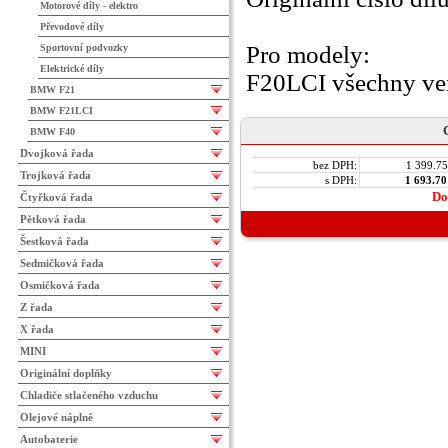
Motorové díly - elektro
Převodové díly
Pro modely:
Sportovní podvozky
Elektrické díly
F20LCI všechny ve
BMW F21
BMW F21LCI
C
BMW F40
Dvojková řada
bez DPH:
1 399.7
Trojková řada
s DPH:
1 693.70
Do
Čtyřková řada
Pětková řada
Šestková řada
Sedmičková řada
Osmičková řada
Z řada
X řada
MINI
Originální doplňky
Chladiče stlačeného vzduchu
Olejové náplně
Autobaterie