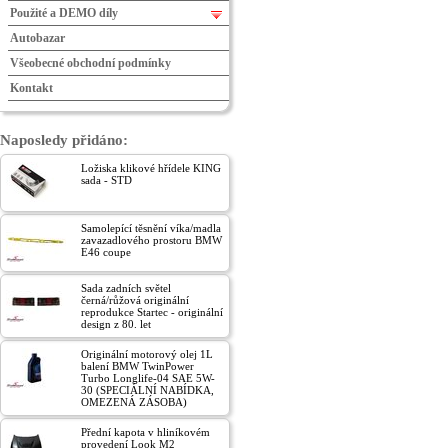
Použité a DEMO díly
Autobazar
Všeobecné obchodní podmínky
Kontakt
Naposledy přidáno:
Ložiska klikové hřídele KING
sada - STD
Samolepící těsnění víka/madla
zavazadlového prostoru BMW
E46 coupe
Sada zadních světel
černá/růžová originální
reprodukce Startec - originální
design z 80. let
Originální motorový olej 1L
balení BMW TwinPower
Turbo Longlife-04 SAE 5W-
30 (SPECIÁLNÍ NABÍDKA,
OMEZENÁ ZÁSOBA)
Přední kapota v hliníkovém
provedení Look M2