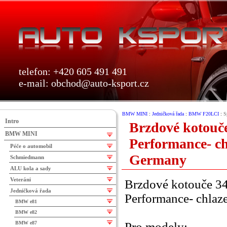
telefon: +420 605 491 491
e-mail:
obchod@auto-ksport.cz
BMW MINI
:
Jedničková řada
:
BMW F20LCI
:
S
Intro
Brzdové koto
BMW MINI
Performance- c
Péče o automobil
Germany
Schmiedmann
ALU kola a sady
Veteráni
Brzdové kotouče
Jedničková řada
Performance- chla
BMW e81
BMW e82
BMW e87
Pro modely: