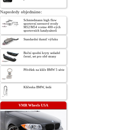
Naposledy objednáno:
Schmiedmann high flow
sportovní nerezové svody
M52/M54 vcetne 400-vých
sportovních katalyzátorů
Standardní tlumič výfuku
Boční spodní kryty sedadel
černé, set pro obě strany
Přívěšek na klíče BMW 5 série
Klíčenka BMW, šedá
VMR Wheels USA