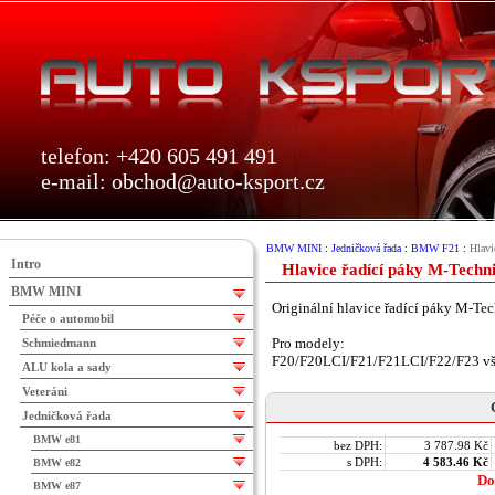
telefon: +420 605 491 491
e-mail:
obchod@auto-ksport.cz
BMW MINI
:
Jedničková řada
:
BMW F21
:
Hlavi
Intro
Hlavice řadící páky M-Techn
BMW MINI
Originální hlavice řadící páky M-Tec
Péče o automobil
Pro modely:
Schmiedmann
F20/F20LCI/F21/F21LCI/F22/F23 vše
ALU kola a sady
Veteráni
Jedničková řada
BMW e81
bez DPH:
3 787.98 Kč
s DPH:
4 583.46 Kč
BMW e82
Do
BMW e87