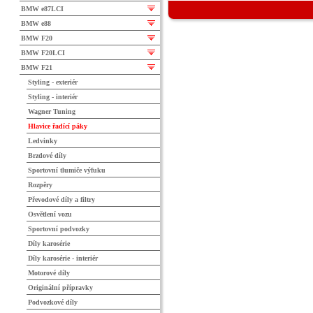
BMW e87LCI
BMW e88
BMW F20
BMW F20LCI
BMW F21
Styling - exteriér
Styling - interiér
Wagner Tuning
Hlavice řadící páky
Ledvinky
Brzdové díly
Sportovní tlumiče výfuku
Rozpěry
Převodové díly a filtry
Osvětlení vozu
Sportovní podvozky
Díly karosérie
Díly karosérie - interiér
Motorové díly
Originální přípravky
Podvozkové díly