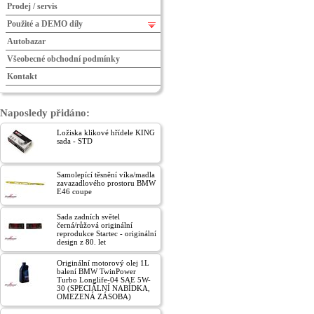
Prodej / servis
Použité a DEMO díly
Autobazar
Všeobecné obchodní podmínky
Kontakt
Naposledy přidáno:
Ložiska klikové hřídele KING
sada - STD
Samolepící těsnění víka/madla
zavazadlového prostoru BMW
E46 coupe
Sada zadních světel
černá/růžová originální
reprodukce Startec - originální
design z 80. let
Originální motorový olej 1L
balení BMW TwinPower
Turbo Longlife-04 SAE 5W-
30 (SPECIÁLNÍ NABÍDKA,
OMEZENÁ ZÁSOBA)