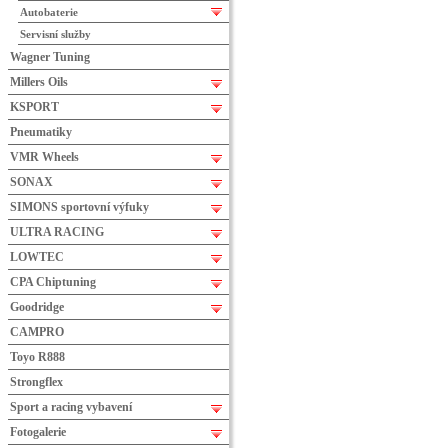
Autobaterie
Servisní služby
Wagner Tuning
Millers Oils
KSPORT
Pneumatiky
VMR Wheels
SONAX
SIMONS sportovní výfuky
ULTRA RACING
LOWTEC
CPA Chiptuning
Goodridge
CAMPRO
Toyo R888
Strongflex
Sport a racing vybavení
Fotogalerie