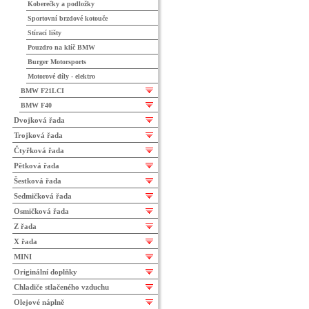
Koberečky a podložky
Sportovní brzdové kotouče
Stírací lišty
Pouzdro na klíč BMW
Burger Motorsports
Motorové díly - elektro
BMW F21LCI
BMW F40
Dvojková řada
Trojková řada
Čtyřková řada
Pětková řada
Šestková řada
Sedmičková řada
Osmičková řada
Z řada
X řada
MINI
Originální doplňky
Chladiče stlačeného vzduchu
Olejové náplně