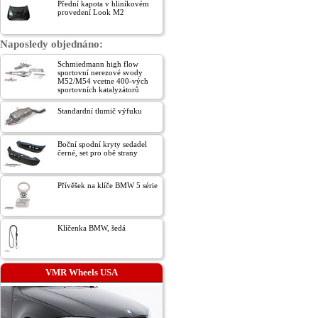
Přední kapota v hliníkovém
provedení Look M2
Naposledy objednáno:
Schmiedmann high flow
sportovní nerezové svody
M52/M54 vcetne 400-vých
sportovních katalyzátorů
Standardní tlumič výfuku
Boční spodní kryty sedadel
černé, set pro obě strany
Přívěšek na klíče BMW 5 série
Klíčenka BMW, šedá
VMR Wheels USA