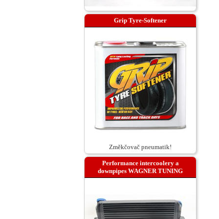
Grip Tyre-Softener
Změkčovač pneumatik!
Performance intercoolery a
downpipes WAGNER TUNING