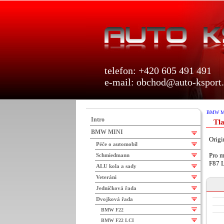
telefon: +420 605 491 491
e-mail:
obchod@auto-ksport.
BMW M
Intro
Tla
BMW MINI
Origi
Péče o automobil
Pro m
Schmiedmann
F87 
ALU kola a sady
Veteráni
Jedničková řada
Dvojková řada
BMW F22
BMW F22 LCI