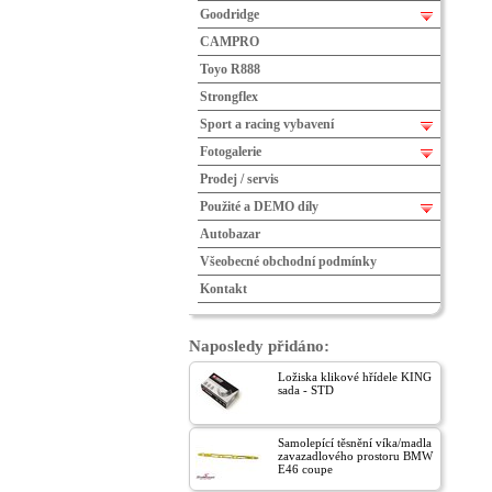
Goodridge
CAMPRO
Toyo R888
Strongflex
Sport a racing vybavení
Fotogalerie
Prodej / servis
Použité a DEMO díly
Autobazar
Všeobecné obchodní podmínky
Kontakt
Naposledy přidáno:
Ložiska klikové hřídele KING
sada - STD
Samolepící těsnění víka/madla
zavazadlového prostoru BMW
E46 coupe