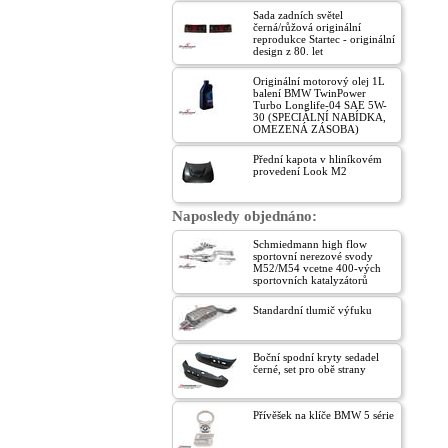
Sada zadních světel
černá/růžová originální
reprodukce Startec - originální
design z 80. let
Originální motorový olej 1L
balení BMW TwinPower
Turbo Longlife-04 SAE 5W-
30 (SPECIÁLNÍ NABÍDKA,
OMEZENÁ ZÁSOBA)
Přední kapota v hliníkovém
provedení Look M2
Naposledy objednáno:
Schmiedmann high flow
sportovní nerezové svody
M52/M54 vcetne 400-vých
sportovních katalyzátorů
Standardní tlumič výfuku
Boční spodní kryty sedadel
černé, set pro obě strany
Přívěšek na klíče BMW 5 série