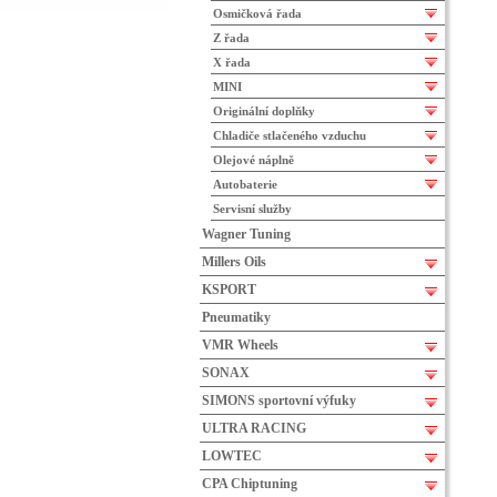
Osmičková řada
Z řada
X řada
MINI
Originální doplňky
Chladiče stlačeného vzduchu
Olejové náplně
Autobaterie
Servisní služby
Wagner Tuning
Millers Oils
KSPORT
Pneumatiky
VMR Wheels
SONAX
SIMONS sportovní výfuky
ULTRA RACING
LOWTEC
CPA Chiptuning