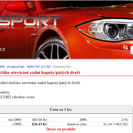
cz
INI
:
Dvojková řada
:
BMW F87 LCI M2
:
Elektrické díly
čítko otevírání zadní kapoty/pátých dveří
nální tlačítko otevírání zadní kapoty/pátých dveří.
odely:
LCI M2 všechny verze
Cena za 1 ks:
bez DPH:
683.00 Kč
DPH:
21%
s DPH:
826.43 Kč
skladové číslo:
51-24-7-463-162
Dotaz na produkt