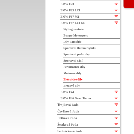
BMW F23
BMW F23 LCI
BMW F87 M2
BMW F87 LCI M2
Styling - exteriér
Burger Motorsport
Díly karosérie
Sportovní tlumiče výfuku
Sportovní podvozky
Sportovní sání
Performance díly
Motorové díly
Elektrické díly
Brzdové díly
BMW F44
BMW F46 Gran Tourer
Trojková řada
Čtyřková řada
Pětková řada
Šestková řada
Sedmičková řada