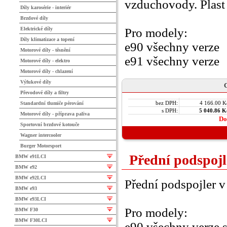
vzduchovody. Plast 
Díly karosérie - interiér
Brzdové díly
Elektrické díly
Pro modely:
Díly klimatizace a topení
e90 všechny verze
Motorové díly - těsnění
e91 všechny verze
Motorové díly - elektro
Motorové díly - chlazení
Výfukové díly
C
Převodové díly a filtry
bez DPH:
4 166.00 K
Standardní tlumiče pérování
s DPH:
5 040.86 K
Motorové díly - příprava paliva
Do
Sportovní brzdové kotouče
Wagner intercooler
Burger Motorsport
Přední podspojl
BMW e91LCI
BMW e92
BMW e92LCI
Přední podspojler v
BMW e93
BMW e93LCI
Pro modely:
BMW F30
BMW F30LCI
e90 všechny verze 