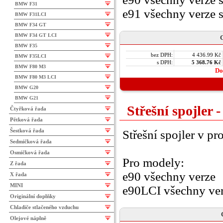
BMW F31
e91 všechny verze 
BMW F31LCI
BMW F34 GT
BMW F34 GT LCI
C
BMW F35
bez DPH:
4 436.99 Kč
BMW F35LCI
s DPH:
5 368.76 Kč
BMW F80 M3
Do
BMW F80 M3 LCI
BMW G20
BMW G21
Střešní spojler 
Čtyřková řada
Pětková řada
Šestková řada
Střešní spojler v pr
Sedmičková řada
Osmičková řada
Pro modely:
Z řada
e90 všechny verze
X řada
MINI
e90LCI všechny ve
Originální doplňky
Chladiče stlačeného vzduchu
Olejové náplně