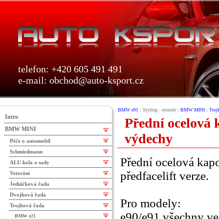
telefon: +420 605 491 491
e-mail:
obchod@auto-ksport.cz
BMW e91
:
Styling - exteriér
:
BMW MINI
:
Troj
Intro
Přední ocelová 
BMW MINI
výdechy
Péče o automobil
Schmiedmann
Přední ocelová kap
ALU kola a sady
předfacelift verze.
Veteráni
Jedničková řada
Dvojková řada
Pro modely:
Trojková řada
e90/e91 všechny v
BMW e21