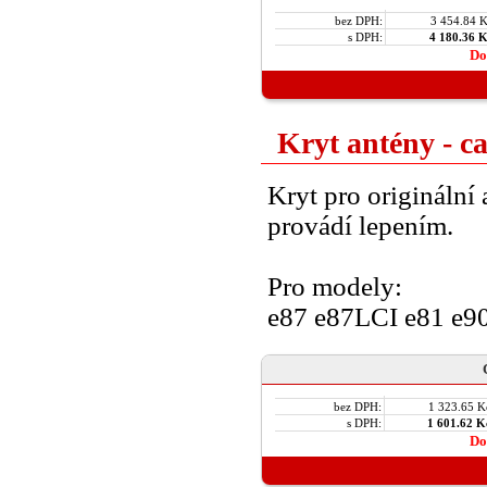
bez DPH:
3 454.84 
s DPH:
4 180.36 
Do
Kryt antény - c
Kryt pro originální
provádí lepením.
Pro modely:
e87 e87LCI e81 e90
bez DPH:
1 323.65 K
s DPH:
1 601.62 K
Do