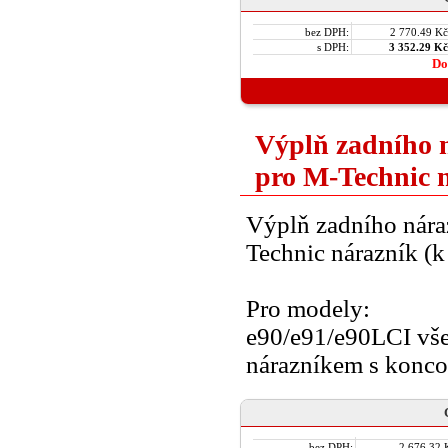
bez DPH:
2 770.49 Kč
s DPH:
3 352.29 Kč
Do
Výplň zadního 
pro M-Technic n
Výplň zadního nár
Technic nárazník (k
Pro modely:
e90/e91/e90LCI vše
nárazníkem s konco
bez DPH:
2 676.32 