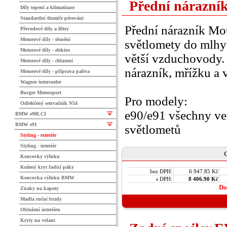
Přední nárazní
Díly topení a klimatizace
Standardní tlumiče pérování
Přední nárazník Mo
Převodové díly a filtry
Motorové díly - těsnění
světlomety do mlhy
Motorové díly - elektro
větší vzduchovody. 
Motorové díly - chlazení
nárazník, mřížku a
Motorové díly - příprava paliva
Wagner intercooler
Burger Motorsport
Pro modely:
Odlehčený setrvačník N54
e90/e91 všechny ve
BMW e90LCI
BMW e91
světlometů
Styling - exteriér
Styling - interiér
C
Koncovky výfuku
Kožený kryt řadící páky
bez DPH:
6 947.85 Kč
Koncovka výfuku BMW
s DPH:
8 406.90 Kč
Do
Znaky na kapoty
Madla ruční brzdy
Obložení interiéru
Kryty na volant