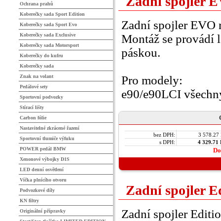
Zadní spojler E
Ochrana prahů
Koberečky sada Sport Edition
Zadní spojler EVO r
Koberečky sada Sport Evo
Koberečky sada Exclusive
Montáž se provádí 
Koberečky sada Motorsport
páskou.
Koberečky do kufru
Koberečky sada
Znak na volant
Pro modely:
Pedálové sety
e90/e90LCI všechn
Sportovní podvozky
Stírací lišty
Carbon fólie
Nastavitelné zkrácené řazení
bez DPH:
3 578.27
Sportovní tlumiče výfuku
s DPH:
4 329.71
POWER pedál BMW
Do
Xenonové výbojky D1S
LED denní osvětlení
Víčka plnícího otvoru
Zadní spojler E
Podvozkové díly
KN filtry
Zadní spojler Editi
Originální přípravky