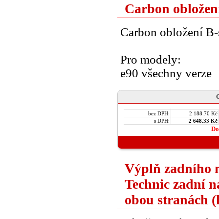
Carbon obložen
Carbon obložení B-
Pro modely:
e90 všechny verze
C
bez DPH:
2 188.70 Kč
s DPH:
2 648.33 Kč
Do
Výplň zadního 
Technic zadní n
obou stranách (