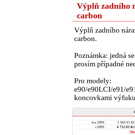
Výplň zadního 
carbon
Výplň zadního nára
carbon.
Poznámka: jedná se 
prosím případné ne
Pro modely:
e90/e90LCI/e91/e91
koncovkami výfuku
bez DPH:
5 580.93 Kč
s DPH:
6 752.93 Kč
Do