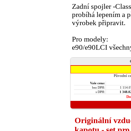
Zadní spojler -Clas
probíhá lepením a p
výrobek připravit.
Pro modely:
e90/e90LCI všechn
Původní c
Vaše cena:
bez DPH:
1 114.0
s DPH:
1 348.0
Do
Originální vz
kapotu - set pro