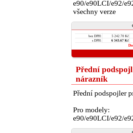
e90/e90LCI/e92/e
všechny verze
bez DPH:
5 242.70 Kč
s DPH:
6 343.67 Kč
Do
Přední podspojl
nárazník
Přední podspojler p
Pro modely:
e90/e90LCI/e92/e9