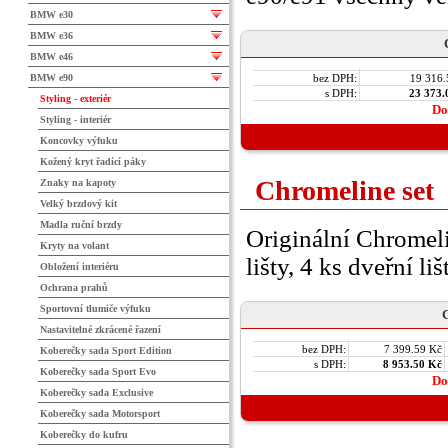
BMW e30
BMW e36
BMW e46
BMW e90
bez DPH:
19 316.
s DPH:
23 373.
Styling - exteriér
Do
Styling - interiér
Koncovky výfuku
Kožený kryt řadící páky
Chromeline set
Znaky na kapoty
Velký brzdový kit
Madla ruční brzdy
Originální Chromeli
Kryty na volant
lišty, 4 ks dveřní li
Obložení interiéru
Ochrana prahů
Sportovní tlumiče výfuku
C
Nastavitelné zkrácené řazení
bez DPH:
7 399.59 Kč
Koberečky sada Sport Edition
s DPH:
8 953.50 Kč
Koberečky sada Sport Evo
Do
Koberečky sada Exclusive
Koberečky sada Motorsport
Koberečky do kufru