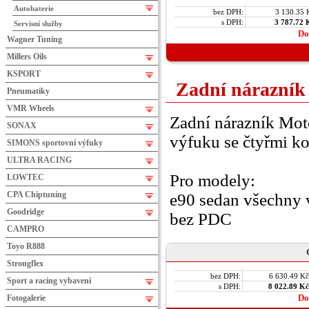
Autobaterie
bez DPH:
3 130.35 
s DPH:
3 787.72 
Servisní služby
Do
Wagner Tuning
Millers Oils
KSPORT
Zadní nárazník
Pneumatiky
VMR Wheels
Zadní nárazník Mot
SONAX
výfuku se čtyřmi k
SIMONS sportovní výfuky
ULTRA RACING
Pro modely:
LOWTEC
CPA Chiptuning
e90 sedan všechny v
Goodridge
bez PDC
CAMPRO
Toyo R888
Strongflex
bez DPH:
6 630.49 Kč
Sport a racing vybavení
s DPH:
8 022.89 Kč
Do
Fotogalerie