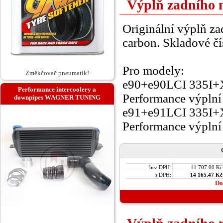
Výplň zadního 
Originální výplň z
carbon. Skladové čí
Pro modely:
Změkčovač pneumatik!
e90+e90LCI 335I+X
Performance intercoolery a
Performance výplní
downpipes WAGNER TUNING
e91+e91LCI 335I+X
Performance výplní
bez DPH:
11 707.00 Kč
s DPH:
14 165.47 Kč
Do