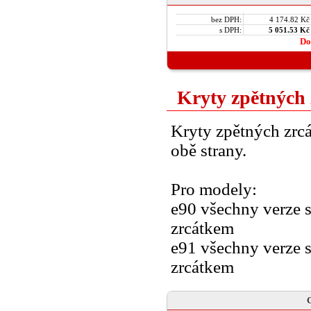
bez DPH:
4 174.82 Kč
s DPH:
5 051.53 Kč
Do
Kryty zpětných 
Kryty zpětných zrcá
obě strany.
Pro modely:
e90 všechny verze 
zrcátkem
e91 všechny verze 
zrcátkem
C