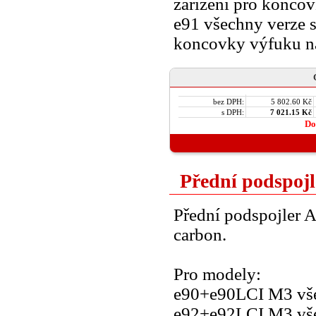
zařízení pro konco
e91 všechny verze s
koncovky výfuku na
bez DPH:
5 802.60 Kč
s DPH:
7 021.15 Kč
Do
Přední podspojl
Přední podspojler A
carbon.
Pro modely:
e90+e90LCI M3 vše
e92+e92LCI M3 vše