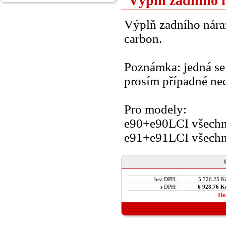
Výplň zadního 
Výplň zadního nár
carbon.
Poznámka: jedná se 
prosím případné ne
Pro modely:
e90+e90LCI všechn
e91+e91LCI všechn
bez DPH:
5 726.25 K
s DPH:
6 928.76 K
Do