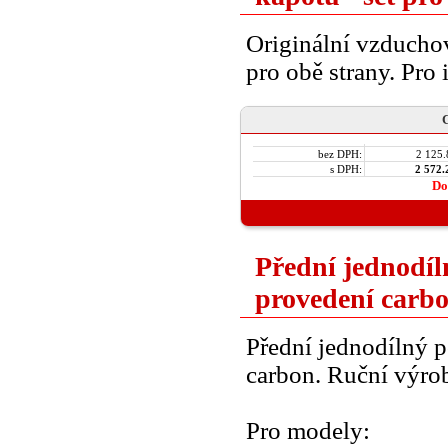
Originální vzducho
pro obě strany. Pro 
C
bez DPH:
2 125.
s DPH:
2 572.
Do
Přední jednodíl
provedení carb
Přední jednodílný p
carbon. Ruční výro
Pro modely: