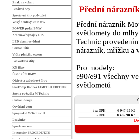
Znak na volant
Přední nárazní
Pedálové sety
Sportovní kity podvozků
Přední nárazník Mo
Velký brzdový kit BMW
POWER pedál BMW
světlomety do mlhy
Xenonové výbojky D1S
Technic provedením
LED denní osvětlení
nárazník, mřížku a
Carbon fólie
Víčka plnícího otvoru
Podvozkové díly
Pro modely:
KN filtry
e90/e91 všechny ve
Čistič kůže BMW
Olejové a vzduchové filtry
světlometů
Start/Stop tlačítko LIMITED EDITION
Spona opěradla M-Technic
C
Carbon design
Osvětlení vozu
bez DPH:
6 947.85 Kč
Spojler-kit M-Technic II
s DPH:
8 406.90 Kč
Ledvinky
Do
Sportovní sání
Intercooler PROCEDE/ETS