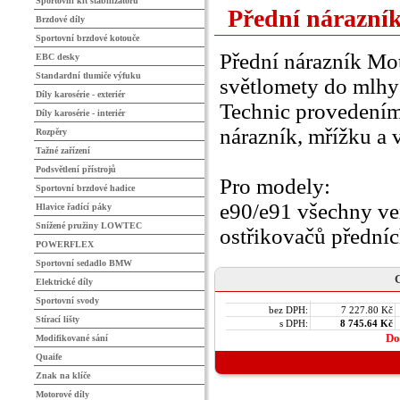
Sportovní kit stabilizátorů
Přední nárazní
Brzdové díly
Sportovní brzdové kotouče
Přední nárazník Mo
EBC desky
Standardní tlumiče výfuku
světlomety do mlhy
Díly karosérie - exteriér
Technic provedením
Díly karosérie - interiér
nárazník, mřížku a
Rozpěry
Tažné zařízení
Podsvětlení přístrojů
Pro modely:
Sportovní brzdové hadice
e90/e91 všechny ve
Hlavice řadící páky
Snížené pružiny LOWTEC
ostřikovačů přední
POWERFLEX
Sportovní sedadlo BMW
C
Elektrické díly
Sportovní svody
bez DPH:
7 227.80 Kč
Stírací lišty
s DPH:
8 745.64 Kč
Do
Modifikované sání
Quaife
Znak na klíče
Motorové díly