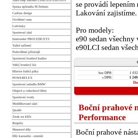
Start/Stop tlačítko LIMITED EDITION
se provádí lepením 
Spona opěradla M-Technic
Lakování zajistíme.
Carbon design
Osvětlení vozu
Ledvinky
Pro modely:
Sportovní sání
e90 sedan všechny 
Intercooler PROCEDE/ETS
e90LCI sedan všech
Tažné zařízení
Podsvětlení přístrojů
Sportovní brzdové hadice
Velký brzdový kit
Hlavice řadící páky
bez DPH:
1 032
s DPH:
1 249
POWERFLEX
Do
Sportovní sedadlo BMW
Olejové a vzduchové filtry
Sportovní svody
Modifikované sání
Boční prahové 
Quaife
Performance
Znak na klíče
Rozpěry
Motorové díly
Boční prahové nást
Díly karosérie - exteriér