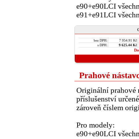
e90+e90LCI všechn
e91+e91LCI všechn
C
bez DPH:
7 954.91 Kč
s DPH:
9 625.44 Kč
Do
Prahové nástav
Originální prahové
příslušenství určené
zároveň číslem orig
Pro modely:
e90+e90LCI všechn