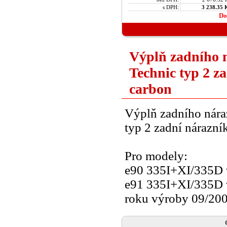
s DPH:
3 238.35 
Do
Výplň zadního 
Technic typ 2 z
carbon
Výplň zadního nár
typ 2 zadní nárazní
Pro modely:
e90 335I+XI/335D 
e91 335I+XI/335D 
roku výroby 09/20