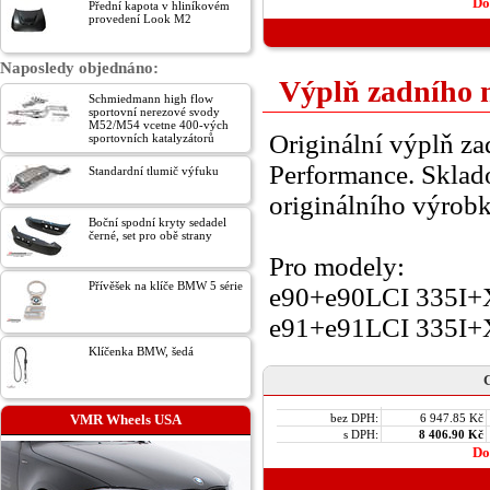
Do
Přední kapota v hliníkovém
provedení Look M2
Naposledy objednáno:
Výplň zadního 
Schmiedmann high flow
sportovní nerezové svody
M52/M54 vcetne 400-vých
Originální výplň 
sportovních katalyzátorů
Performance. Sklado
Standardní tlumič výfuku
originálního výrobk
Boční spodní kryty sedadel
černé, set pro obě strany
Pro modely:
Přívěšek na klíče BMW 5 série
e90+e90LCI 335I+X
e91+e91LCI 335I+X
Klíčenka BMW, šedá
C
VMR Wheels USA
bez DPH:
6 947.85 Kč
s DPH:
8 406.90 Kč
Do