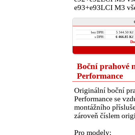
e93+e93LCI M3 vše
bez DPH:
5 344.50 Kč
s DPH:
6 466.85 Kč
Do
Boční prahové
Performance
Originální boční 
Performance se vzd
montážního přísluše
zároveň číslem orig
Pro modely: