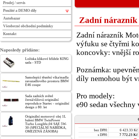
Prodej / servis
Použité a DEMO díly
Zadní nárazník
Autobazar
Všeobecné obchodní podmínky
Zadní nárazník Mot
Kontakt
výfuku se čtyřmi k
Naposledy přidáno:
koncovky: vnější r
Ložiska klikové hřídele KING
sada - STD
Poznámka: upevnění
díly nemohou být v
Samolepící těsnění víka/madla
zavazadlového prostoru BMW
E46 coupe
Pro modely:
Sada zadních světel
černá/růžová originální
e90 sedan všechny 
reprodukce Startec - originální
design z 80. let
Originální motorový olej 1L
balení BMW TwinPower
Turbo Longlife-04 SAE 5W-
30 (SPECIÁLNÍ NABÍDKA,
bez DPH:
6 423.33 Kč
OMEZENÁ ZÁSOBA)
s DPH:
7 772.23 Kč