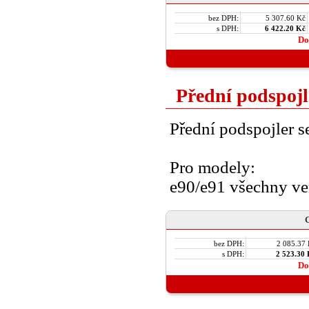
bez DPH:
5 307.60 Kč
s DPH:
6 422.20 Kč
Do
Přední podspojl
Přední podspojler se
Pro modely:
e90/e91 všechny ve
C
bez DPH:
2 085.37
s DPH:
2 523.30
Do