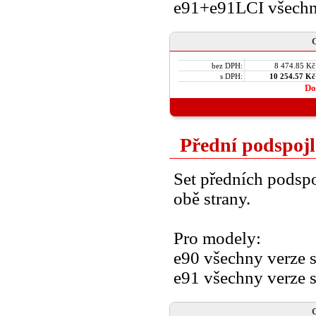
e91+e91LCI všechn
C
bez DPH:
8 474.85 Kč
s DPH:
10 254.57 Kč
Do
Přední podspojl
Set předních podspo
obě strany.
Pro modely:
e90 všechny verze 
e91 všechny verze 
C