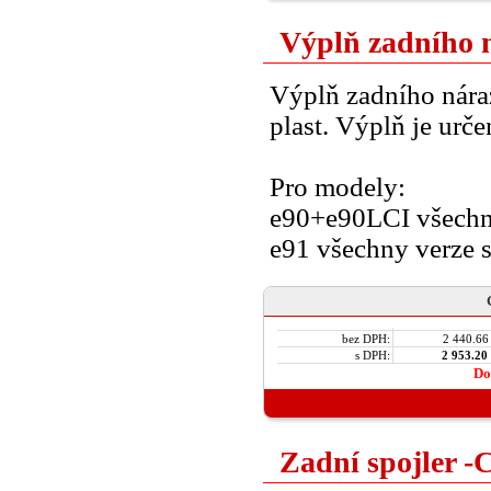
Výplň zadního
Výplň zadního nár
plast. Výplň je urče
Pro modely:
e90+e90LCI všechny
e91 všechny verze 
bez DPH:
2 440.66
s DPH:
2 953.20
Do
Zadní spojler -C