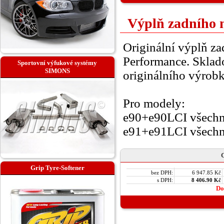
Výplň zadního 
Originální výplň 
Performance. Sklado
Sportovní výfukové systémy
SIMONS
originálního výrobk
Pro modely:
e90+e90LCI všechn
e91+e91LCI všechn
C
Grip Tyre-Softener
bez DPH:
6 947.85 Kč
s DPH:
8 406.90 Kč
Do