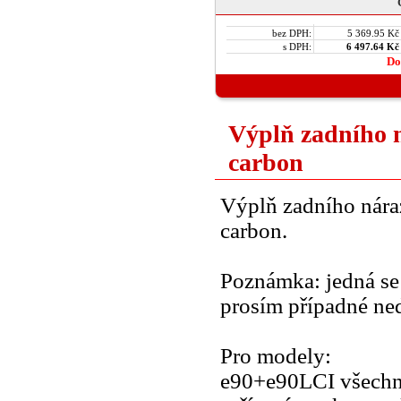
bez DPH:
5 369.95 Kč
s DPH:
6 497.64 Kč
Do
Výplň zadního 
carbon
Výplň zadního nár
carbon.
Poznámka: jedná se 
prosím případné ne
Pro modely:
e90+e90LCI všechny