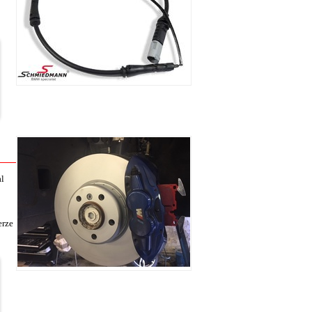
l
rze