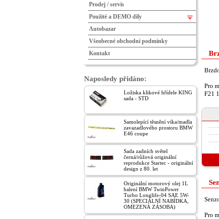
Prodej / servis
Použité a DEMO díly
Autobazar
Všeobecné obchodní podmínky
Brz
Kontakt
Brzdo
Naposledy přidáno:
Pro m
Ložiska klikové hřídele KING
F21 
sada - STD
Samolepící těsnění víka/madla
zavazadlového prostoru BMW
E46 coupe
Sada zadních světel
černá/růžová originální
reprodukce Startec - originální
design z 80. let
Sen
Originální motorový olej 1L
balení BMW TwinPower
Turbo Longlife-04 SAE 5W-
Senzo
30 (SPECIÁLNÍ NABÍDKA,
OMEZENÁ ZÁSOBA)
Pro m