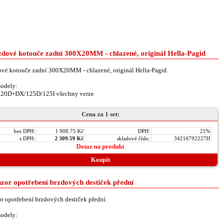
dové kotouče zadní 300X20MM - chlazené, originál Hella-Pagid
vé kotouče zadní 300X20MM - chlazené, originál Hella-Pagid.
odely:
120D+DX/125D/125I všechny verze
Cena za 1 set:
bez DPH:
1 908.75 Kč
DPH:
21%
s DPH:
2 309.59 Kč
skladové číslo:
34216792227H
Dotaz na produkt
Koupit
zor opotřebení brzdových destiček přední
r opotřebení brzdových destiček přední.
odely: