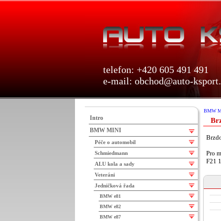
telefon: +420 605 491 491
e-mail:
obchod@auto-ksport.
BMW M
Intro
Br
BMW MINI
Brzd
Péče o automobil
Pro m
Schmiedmann
F21 
ALU kola a sady
Veteráni
Jedničková řada
BMW e81
BMW e82
BMW e87