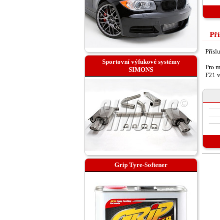
Pří
Přísl
Sportovní výfukové systémy
Pro m
SIMONS
F21 v
Grip Tyre-Softener