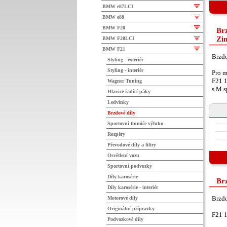
BMW e87LCI
BMW e88
BMW F20
Br
Zi
BMW F20LCI
BMW F21
Brzd
Styling - exteriér
Styling - interiér
Pro m
F21 
Wagner Tuning
s M s
Hlavice řadící páky
Ledvinky
Brzdové díly
Sportovní tlumiče výfuku
Rozpěry
Převodové díly a filtry
Osvětlení vozu
Sportovní podvozky
Díly karosérie
Brz
Díly karosérie - interiér
Brzdo
Motorové díly
Originální přípravky
F21 
Podvozkové díly