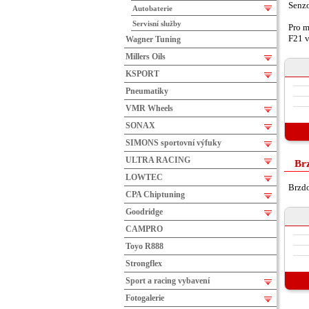
Senzo
Autobaterie
Servisní služby
Pro m
F21 v
Wagner Tuning
Millers Oils
KSPORT
Pneumatiky
VMR Wheels
SONAX
SIMONS sportovní výfuky
ULTRA RACING
Br
LOWTEC
Brzdo
CPA Chiptuning
Goodridge
CAMPRO
Toyo R888
Strongflex
Sport a racing vybavení
Fotogalerie