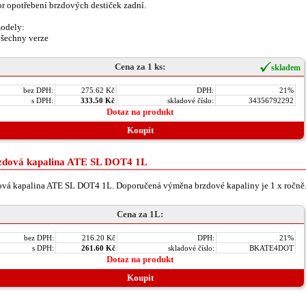
r opotřebení brzdových destiček zadní.
odely:
šechny verze
Cena za 1 ks:
skladem
bez DPH:
275.62 Kč
DPH:
21%
s DPH:
333.50 Kč
skladové číslo:
34356792292
Dotaz na produkt
Koupit
zdová kapalina ATE SL DOT4 1L
vá kapalina ATE SL DOT4 1L. Doporučená výměna brzdové kapaliny je 1 x ročně
Cena za 1L:
bez DPH:
216.20 Kč
DPH:
21%
s DPH:
261.60 Kč
skladové číslo:
BKATE4DOT
Dotaz na produkt
Koupit