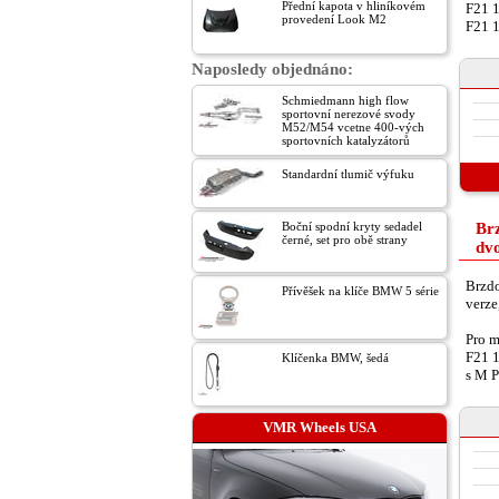
Přední kapota v hliníkovém
F21 
provedení Look M2
F21 
Naposledy objednáno:
Schmiedmann high flow
sportovní nerezové svody
M52/M54 vcetne 400-vých
sportovních katalyzátorů
Standardní tlumič výfuku
Boční spodní kryty sedadel
Br
černé, set pro obě strany
dvo
Brzd
Přívěšek na klíče BMW 5 série
verze
Pro m
F21 
Klíčenka BMW, šedá
s M 
VMR Wheels USA