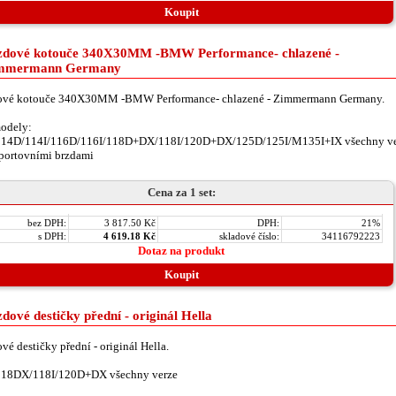
Koupit
zdové kotouče 340X30MM -BMW Performance- chlazené -
mmermann Germany
ové kotouče 340X30MM -BMW Performance- chlazené - Zimmermann Germany.
odely:
114D/114I/116D/116I/118D+DX/118I/120D+DX/125D/125I/M135I+IX všechny ve
portovními brzdami
Cena za 1 set:
bez DPH:
3 817.50 Kč
DPH:
21%
s DPH:
4 619.18 Kč
skladové číslo:
34116792223
Dotaz na produkt
Koupit
dové destičky přední - originál Hella
vé destičky přední - originál Hella.
118DX/118I/120D+DX všechny verze