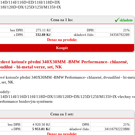
114D/114I/116D+ED/116I/118D+DX
118I/120D+DX/125D/125I/M135I+IX
Cena za 1 ks:
skladem
bez DPH:
275.11 Kč
DPH:
21%
s DPH:
332.88 Kč
skladové číslo:
34356792289
Dotaz na produkt
Koupit
zdové kotouče přední 340X30MM -BMW Performance- chlazené,
udílné - bi-metal verze, set, NK
ové kotouče přední 340X30MM -BMW Performance- chlazené, dvoudílné - bi-meta
, set, NK.
odely:
114D/114I/116D/116I/118D+DX/118I/120D+DX/125D/125I/M135I+IX všechny ve
Performance brzdovým systémem
Cena za 1 set:
bez DPH:
4 920.50 Kč
DPH:
21%
s DPH:
5 953.81 Kč
skladové číslo:
34116792223BM
Dotaz na produkt