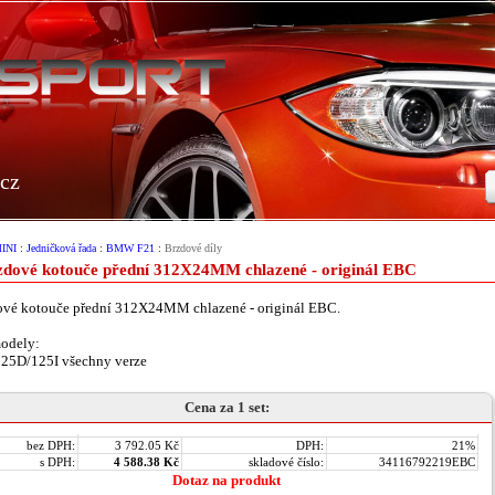
cz
INI
:
Jedničková řada
:
BMW F21
:
Brzdové díly
zdové kotouče přední 312X24MM chlazené - originál EBC
ové kotouče přední 312X24MM chlazené - originál EBC.
odely:
125D/125I všechny verze
Cena za 1 set:
bez DPH:
3 792.05 Kč
DPH:
21%
s DPH:
4 588.38 Kč
skladové číslo:
34116792219EBC
Dotaz na produkt