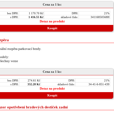
Cena za 1 ks:
bez DPH:
1 170.70 Kč
DPH:
21%
s DPH:
1 416.55 Kč
skladové číslo:
34116850568H
Dotaz na produkt
Koupit
zpěra
nální rozpěra parkovací brzdy.
odely:
šechny verze
Cena za 1 ks:
bez DPH:
274.61 Kč
DPH:
21%
s DPH:
332.28 Kč
skladové číslo:
34-41-6-851-439
Dotaz na produkt
Koupit
zor opotřebení brzdových destiček zadní