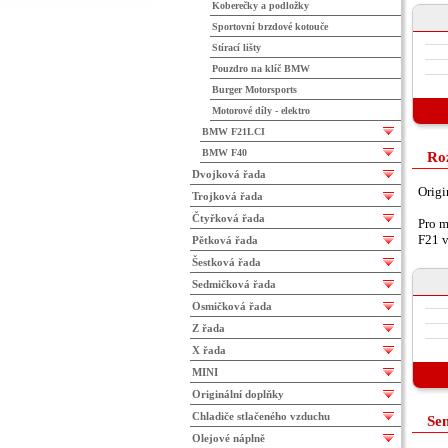
Koberečky a podložky
Sportovní brzdové kotouče
Stírací lišty
Pouzdro na klíč BMW
Burger Motorsports
Motorové díly - elektro
BMW F21LCI
BMW F40
Ro
Dvojková řada
Origi
Trojková řada
Čtyřková řada
Pro m
F21 v
Pětková řada
Šestková řada
Sedmičková řada
Osmičková řada
Z řada
X řada
MINI
Originální doplňky
Chladiče stlačeného vzduchu
Sen
Olejové náplně