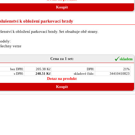
Koupit
slušenství k obložení parkovací brzdy
ušenství k obložení parkovací brzdy. Set obsahuje obě strany.
odely:
šechny verze
Cena za 1 set:
skladem
bez DPH:
205.38 Kč
DPH:
21%
s DPH:
248.51 Kč
skladové číslo:
34410410823
Dotaz na produkt
Koupit