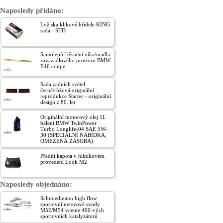
Naposledy přidáno:
Ložiska klikové hřídele KING
sada - STD
Samolepící těsnění víka/madla
zavazadlového prostoru BMW
E46 coupe
Sada zadních světel
černá/růžová originální
reprodukce Startec - originální
design z 80. let
Originální motorový olej 1L
balení BMW TwinPower
Turbo Longlife-04 SAE 5W-
30 (SPECIÁLNÍ NABÍDKA,
OMEZENÁ ZÁSOBA)
Přední kapota v hliníkovém
provedení Look M2
Naposledy objednáno:
Schmiedmann high flow
sportovní nerezové svody
M52/M54 vcetne 400-vých
sportovních katalyzátorů