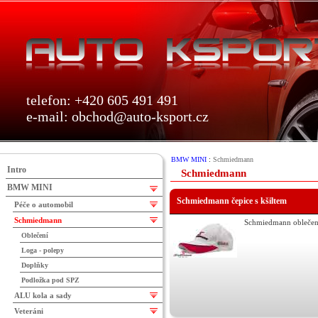
telefon: +420 605 491 491
e-mail:
obchod@auto-ksport.cz
BMW MINI
:
Schmiedmann
Intro
Schmiedmann
BMW MINI
Schmiedmann čepice s kšiltem
Péče o automobil
Schmiedmann
Schmiedmann oblečen
Oblečení
Loga - polepy
Doplňky
Podložka pod SPZ
ALU kola a sady
Veteráni