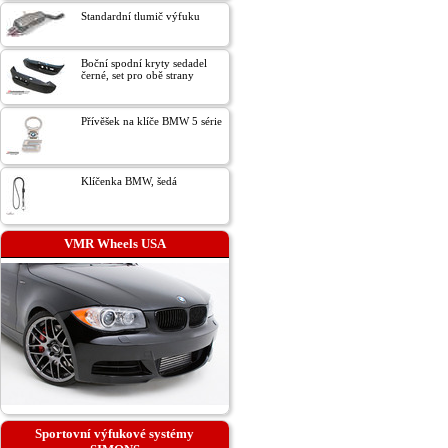
Standardní tlumič výfuku
Boční spodní kryty sedadel
černé, set pro obě strany
Přívěšek na klíče BMW 5 série
Klíčenka BMW, šedá
VMR Wheels USA
Sportovní výfukové systémy