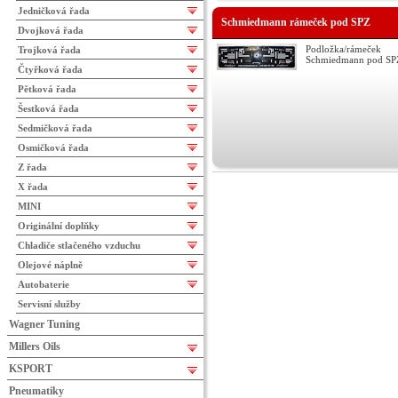
Jedničková řada
Schmiedmann rámeček pod SPZ
Dvojková řada
Podložka/rámeček
Trojková řada
Schmiedmann pod SP
Čtyřková řada
Pětková řada
Šestková řada
Sedmičková řada
Osmičková řada
Z řada
X řada
MINI
Originální doplňky
Chladiče stlačeného vzduchu
Olejové náplně
Autobaterie
Servisní služby
Wagner Tuning
Millers Oils
KSPORT
Pneumatiky