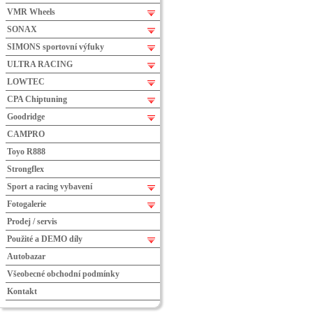
VMR Wheels
SONAX
SIMONS sportovní výfuky
ULTRA RACING
LOWTEC
CPA Chiptuning
Goodridge
CAMPRO
Toyo R888
Strongflex
Sport a racing vybavení
Fotogalerie
Prodej / servis
Použité a DEMO díly
Autobazar
Všeobecné obchodní podmínky
Kontakt