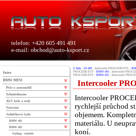
telefon: +420 605 491 491
e-mail:
obchod@auto-ksport.cz
Z řada
:
Z4 e89
:
Intercooler PROCEDE/ETS
:
BM
PROCEDE/ETS
:
BMW e93
:
Intercooler PROC
Intro
PROCEDE/ETS
:
BMW e91
:
Intercooler PROC
BMW MINI
Intercooler P
Péče o automobil
Schmiedmann
Intercooler PROCED
ALU kola a sady
rychlejší průchod 
Veteráni
objemem. Kompletní
Jedničková řada
BMW e81
materiálu. U neupr
BMW e82
koní.
Styling - exteriér