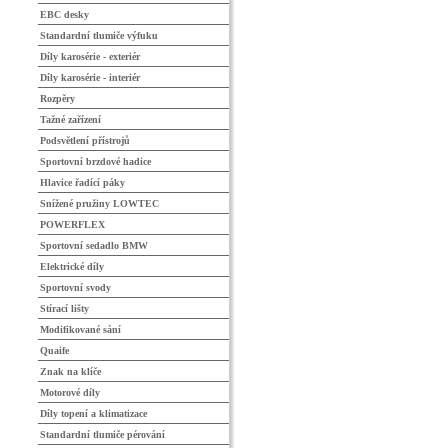
EBC desky
Standardní tlumiče výfuku
Díly karosérie - exteriér
Díly karosérie - interiér
Rozpěry
Tažné zařízení
Podsvětlení přístrojů
Sportovní brzdové hadice
Hlavice řadící páky
Snížené pružiny LOWTEC
POWERFLEX
Sportovní sedadlo BMW
Elektrické díly
Sportovní svody
Stírací lišty
Modifikované sání
Quaife
Znak na klíče
Motorové díly
Díly topení a klimatizace
Standardní tlumiče pérování