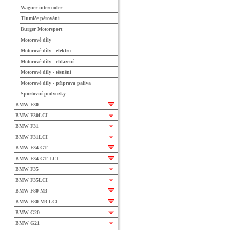
Wagner intercooler
Tlumiče pérování
Burger Motorsport
Motorové díly
Motorové díly - elektro
Motorové díly - chlazení
Motorové díly - těsnění
Motorové díly - příprava paliva
Sportovní podvozky
BMW F30
BMW F30LCI
BMW F31
BMW F31LCI
BMW F34 GT
BMW F34 GT LCI
BMW F35
BMW F35LCI
BMW F80 M3
BMW F80 M3 LCI
BMW G20
BMW G21