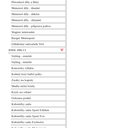
Převodové díly a filtry
Motorové díly - těsnění
Motorové díly - elektro
Motorové díly - chlazení
Motorové díly - příprava paliva
Wagner intercooler
Burger Motorsport
Odlehčený setrvačník N54
BMW e90LCI
Styling - exteriér
Styling - interiér
Koncovky výfuku
Kožený kryt řadící páky
Znaky na kapoty
Madla ruční brzdy
Kryty na volant
Ochrana prahů
Koberečky sada
Koberečky sada Sport Edition
Koberečky sada Sport Evo
Koberečky sada Exclusive