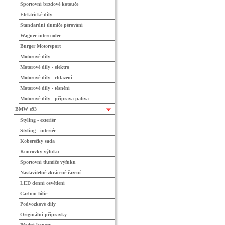
Sportovní brzdové kotouče
Elektrické díly
Standardní tlumiče pérování
Wagner intercooler
Burger Motorsport
Motorové díly
Motorové díly - elektro
Motorové díly - chlazení
Motorové díly - těsnění
Motorové díly - příprava paliva
BMW e93
Styling - exteriér
Styling - interiér
Koberečky sada
Koncovky výfuku
Sportovní tlumiče výfuku
Nastavitelné zkrácené řazení
LED denní osvětlení
Carbon fólie
Podvozkové díly
Originální přípravky