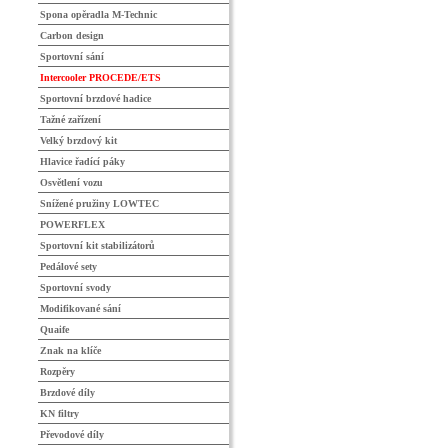
Spona opěradla M-Technic
Carbon design
Sportovní sání
Intercooler PROCEDE/ETS
Sportovní brzdové hadice
Tažné zařízení
Velký brzdový kit
Hlavice řadící páky
Osvětlení vozu
Snížené pružiny LOWTEC
POWERFLEX
Sportovní kit stabilizátorů
Pedálové sety
Sportovní svody
Modifikované sání
Quaife
Znak na klíče
Rozpěry
Brzdové díly
KN filtry
Převodové díly