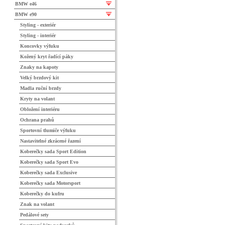
BMW e46
BMW e90
Styling - exteriér
Styling - interiér
Koncovky výfuku
Kožený kryt řadící páky
Znaky na kapoty
Velký brzdový kit
Madla ruční brzdy
Kryty na volant
Obložení interiéru
Ochrana prahů
Sportovní tlumiče výfuku
Nastavitelné zkrácené řazení
Koberečky sada Sport Edition
Koberečky sada Sport Evo
Koberečky sada Exclusive
Koberečky sada Motorsport
Koberečky do kufru
Znak na volant
Pedálové sety