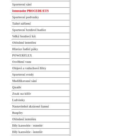
Sportovní sání
Intercooler PROCEDE/ETS
Sportovní podvozky
Tažné zařízení
Sportovní brzdové hadice
Velký brzdový kit
Obložení interiéru
Hlavice řadící páky
POWERFLEX
Osvětlení vozu
Olejové a vzduchové filtry
Sportovní svody
Modifikované sání
Quaife
Znak na klíče
Ledvinky
Nastavitelné zkrácené řazení
Rozpěry
Obložení interiéru
Díly karosérie - exteriér
Díly karosérie - interiér