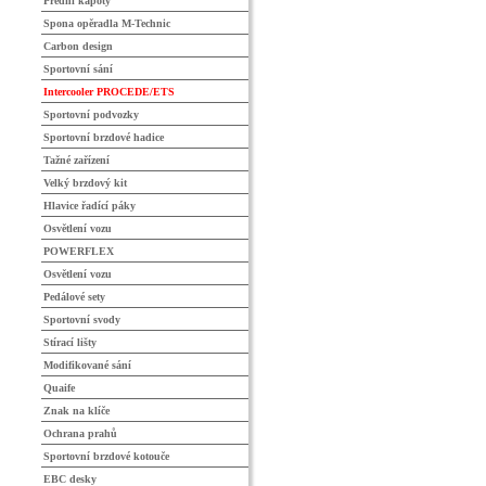
Přední kapoty
Spona opěradla M-Technic
Carbon design
Sportovní sání
Intercooler PROCEDE/ETS
Sportovní podvozky
Sportovní brzdové hadice
Tažné zařízení
Velký brzdový kit
Hlavice řadící páky
Osvětlení vozu
POWERFLEX
Osvětlení vozu
Pedálové sety
Sportovní svody
Stírací lišty
Modifikované sání
Quaife
Znak na klíče
Ochrana prahů
Sportovní brzdové kotouče
EBC desky