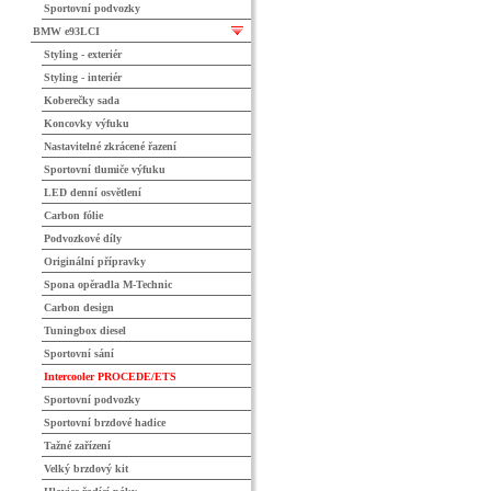
Sportovní podvozky
BMW e93LCI
Styling - exteriér
Styling - interiér
Koberečky sada
Koncovky výfuku
Nastavitelné zkrácené řazení
Sportovní tlumiče výfuku
LED denní osvětlení
Carbon fólie
Podvozkové díly
Originální přípravky
Spona opěradla M-Technic
Carbon design
Tuningbox diesel
Sportovní sání
Intercooler PROCEDE/ETS
Sportovní podvozky
Sportovní brzdové hadice
Tažné zařízení
Velký brzdový kit