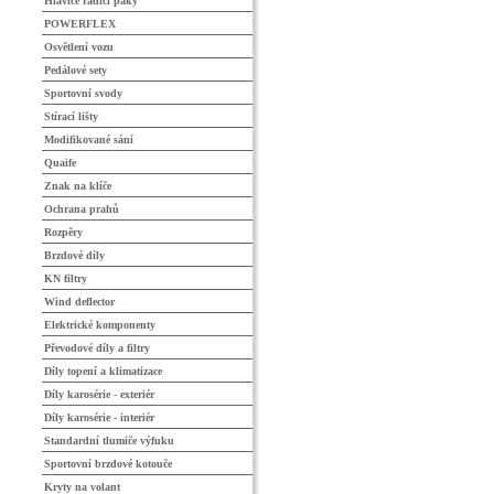
Hlavice řadící páky
POWERFLEX
Osvětlení vozu
Pedálové sety
Sportovní svody
Stírací lišty
Modifikované sání
Quaife
Znak na klíče
Ochrana prahů
Rozpěry
Brzdové díly
KN filtry
Wind deflector
Elektrické komponenty
Převodové díly a filtry
Díly topení a klimatizace
Díly karosérie - exteriér
Díly karosérie - interiér
Standardní tlumiče výfuku
Sportovní brzdové kotouče
Kryty na volant