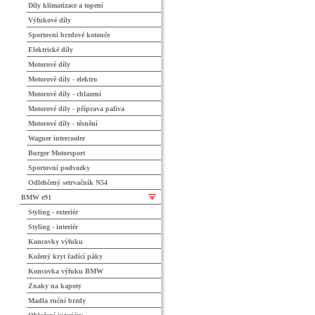
Díly klimatizace a topení
Výfukové díly
Sportovní brzdové kotouče
Elektrické díly
Motorové díly
Motorové díly - elektro
Motorové díly - chlazení
Motorové díly - příprava paliva
Motorové díly - těsnění
Wagner intercooler
Burger Motorsport
Sportovní podvozky
Odlehčený setrvačník N54
BMW e91
Styling - exteriér
Styling - interiér
Koncovky výfuku
Kožený kryt řadící páky
Koncovka výfuku BMW
Znaky na kapoty
Madla ruční brzdy