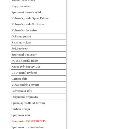
Madla ruční brzdy
Kryty na volant
Sportovní tlumiče výfuku
Koberečky sada Sport Edition
Koberečky sada Exclusive
Koberečky do kufru
Ochrana prahů
Znak na volant
Pedálové sety
Sportovní podvozky
POWER pedál BMW
Xenonové výbojky D1S
LED denní osvětlení
Carbon fólie
Víčka plnícího otvoru
Podvozkové díly
Originální přípravky
Spona opěradla M-Technic
Carbon design
Sportovní sání
Intercooler PROCEDE/ETS
Sportovní brzdové hadice