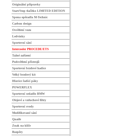
Originální přípravky
Start/Stop tlačítko LIMITED EDITION
Spona opěradla M-Technic
Carbon design
Osvětlení vozu
Ledvinky
Sportovní sání
Intercooler PROCEDE/ETS
Tažné zařízení
Podsvětlení přístrojů
Sportovní brzdové hadice
Velký brzdový kit
Hlavice řadící páky
POWERFLEX
Sportovní sedadlo BMW
Olejové a vzduchové filtry
Sportovní svody
Modifikované sání
Quaife
Znak na klíče
Rozpěry