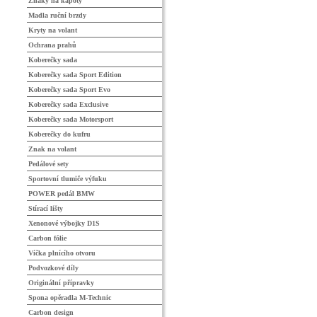
Znaky na kapoty
Madla ruční brzdy
Kryty na volant
Ochrana prahů
Koberečky sada
Koberečky sada Sport Edition
Koberečky sada Sport Evo
Koberečky sada Exclusive
Koberečky sada Motorsport
Koberečky do kufru
Znak na volant
Pedálové sety
Sportovní tlumiče výfuku
POWER pedál BMW
Stírací lišty
Xenonové výbojky D1S
Carbon fólie
Víčka plnícího otvoru
Podvozkové díly
Originální přípravky
Spona opěradla M-Technic
Carbon design