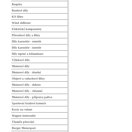
Rozpěry
Brzdové díly
KN filtry
Wind deflector
Elektrické komponenty
Převodové díly a filtry
Díly karosérie - exteriér
Díly karosérie - interiér
Díly topení a klimatizace
Výfukové díly
Motorové díly
Motorové díly - těsnění
Olejové a vzduchové filtry
Motorové díly - elektro
Motorové díly - chlazení
Motorové díly - příprava paliva
Sportovní brzdové kotouče
Kryty na volant
Wagner intercooler
Tlumiče pérování
Burger Motorsport