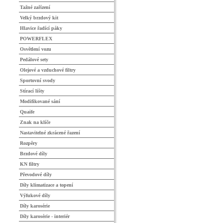
Tažné zařízení
Velký brzdový kit
Hlavice řadící páky
POWERFLEX
Osvětlení vozu
Pedálové sety
Olejové a vzduchové filtry
Sportovní svody
Stírací lišty
Modifikované sání
Quaife
Znak na klíče
Nastavitelné zkrácené řazení
Rozpěry
Brzdové díly
KN filtry
Převodové díly
Díly klimatizace a topení
Výfukové díly
Díly karosérie
Díly karosérie - interiér