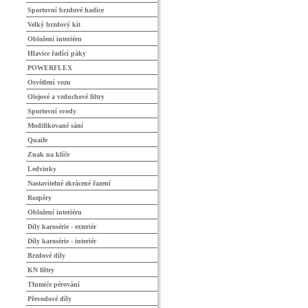
Sportovní brzdové hadice
Velký brzdový kit
Obložení interiéru
Hlavice řadící páky
POWERFLEX
Osvětlení vozu
Olejové a vzduchové filtry
Sportovní svody
Modifikované sání
Quaife
Znak na klíče
Ledvinky
Nastavitelné zkrácené řazení
Rozpěry
Obložení interiéru
Díly karosérie - exteriér
Díly karosérie - interiér
Brzdové díly
KN filtry
Tlumiče pérování
Převodové díly