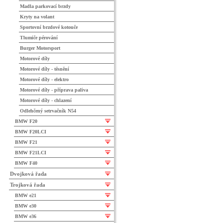
Madla parkovací brzdy
Kryty na volant
Sportovní brzdové kotouče
Tlumiče pérování
Burger Motorsport
Motorové díly
Motorové díly - těsnění
Motorové díly - elektro
Motorové díly - příprava paliva
Motorové díly - chlazení
Odlehčený setrvačník N54
BMW F20
BMW F20LCI
BMW F21
BMW F21LCI
BMW F40
Dvojková řada
Trojková řada
BMW e21
BMW e30
BMW e36