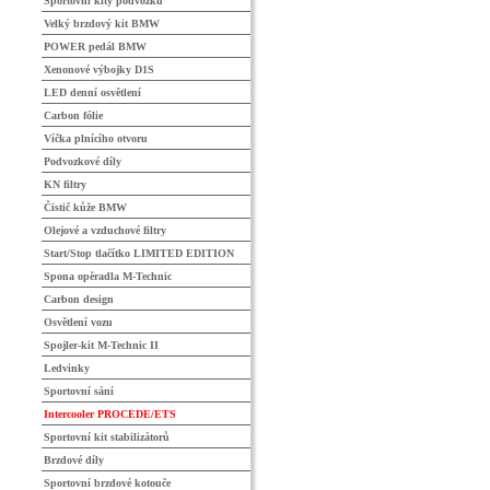
Sportovní kity podvozků
Velký brzdový kit BMW
POWER pedál BMW
Xenonové výbojky D1S
LED denní osvětlení
Carbon fólie
Víčka plnícího otvoru
Podvozkové díly
KN filtry
Čistič kůže BMW
Olejové a vzduchové filtry
Start/Stop tlačítko LIMITED EDITION
Spona opěradla M-Technic
Carbon design
Osvětlení vozu
Spojler-kit M-Technic II
Ledvinky
Sportovní sání
Intercooler PROCEDE/ETS
Sportovní kit stabilizátorů
Brzdové díly
Sportovní brzdové kotouče