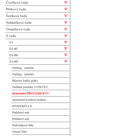
Čtyřková řada
Pětková řada
Šestková řada
Sedmičková řada
Osmičková řada
Z řada
Z3
Z4 e85
Z4 e86
Z4 e89
Styling - exteriér
Styling - interiér
Hlavice řadící páky
Snížené pružiny LOWTEC
Intercooler PROCEDE/ETS
Sportovní brzdové hadice
POWERFLEX
Pedálové sety
Pedálové sety
Podvozkové díly
Stírací lišty