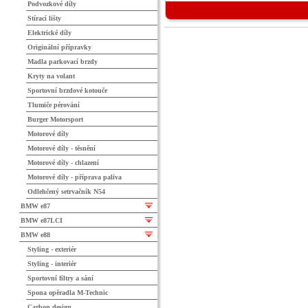
Podvozkové díly
Stírací lišty
Elektrické díly
Originální přípravky
Madla parkovací brzdy
Kryty na volant
Sportovní brzdové kotouče
Tlumiče pérování
Burger Motorsport
Motorové díly
Motorové díly - těsnění
Motorové díly - chlazení
Motorové díly - příprava paliva
Odlehčený setrvačník N54
BMW e87
BMW e87LCI
BMW e88
Styling - exteriér
Styling - interiér
Sportovní filtry a sání
Spona opěradla M-Technic
Carbon design