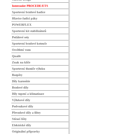
Intercooler PROCEDE/ETS
Sportovní brzdové hadice
Hlavice řadící páky
POWERFLEX
Sportovní kit stabilizátorů
Pedálové sety
Sportovní brzdové kotouče
Osvětlení vozu
Quaife
Znak na klíče
Sportovní tlumiče výfuku
Rozpěry
Díly karosérie
Brzdové díly
Díly topení a klimatizace
Výfukové díly
Podvozkové díly
Převodové díly a filtry
Stírací lišty
Elektrické díly
Originální přípravky