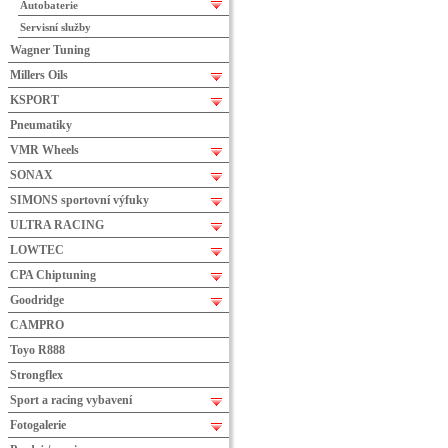
Autobaterie
Servisní služby
Wagner Tuning
Millers Oils
KSPORT
Pneumatiky
VMR Wheels
SONAX
SIMONS sportovní výfuky
ULTRA RACING
LOWTEC
CPA Chiptuning
Goodridge
CAMPRO
Toyo R888
Strongflex
Sport a racing vybavení
Fotogalerie