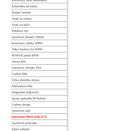
Koberečky sada Motorsport
Koberečky do kufru
Kožený interiér
Znak na volant
Znak na klíče
Pedálové sety
Sportovní tlumiče výfuku
Koncovka výfuku BMW
Velký brzdový kit BMW
POWER pedál BMW
Stírací lišty
Xenonové výbojky D1S
Carbon fólie
Víčka plnícího otvoru
Podvozkové díly
Originální přípravky
Spona opěradla M-Technic
Carbon design
Sportovní sání
Intercooler PROCEDE/ETS
Sportovní podvozky
Tažné zařízení