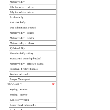
Motorové díly
Díly karosérie - exteriér
Díly karosérie - interiér
Brzdové díly
Elektrické díly
Díly klimatizace a topení
Motorové díly - těsnění
Motorové díly - elektro
Motorové díly - chlazení
Výfukové díly
Převodové díly a filtry
Standardní tlumiče pérování
Motorové díly - příprava paliva
Sportovní brzdové kotouče
Wagner intercooler
Burger Motorsport
BMW e91LCI
Styling - exteriér
Styling - interiér
Koncovky výfuku
Kožený kryt řadící páky