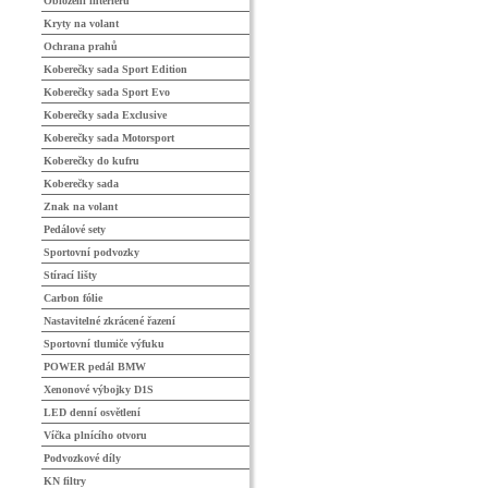
Obložení interiéru
Kryty na volant
Ochrana prahů
Koberečky sada Sport Edition
Koberečky sada Sport Evo
Koberečky sada Exclusive
Koberečky sada Motorsport
Koberečky do kufru
Koberečky sada
Znak na volant
Pedálové sety
Sportovní podvozky
Stírací lišty
Carbon fólie
Nastavitelné zkrácené řazení
Sportovní tlumiče výfuku
POWER pedál BMW
Xenonové výbojky D1S
LED denní osvětlení
Víčka plnícího otvoru
Podvozkové díly
KN filtry