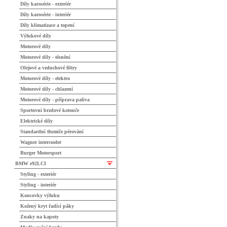
Díly karosérie - exteriér
Díly karosérie - interiér
Díly klimatizace a topení
Výfukové díly
Motorové díly
Motorové díly - těsnění
Olejové a vzduchové filtry
Motorové díly - elektro
Motorové díly - chlazení
Motorové díly - příprava paliva
Sportovní brzdové kotouče
Elektrické díly
Standardní tlumiče pérování
Wagner intercooler
Burger Motorsport
BMW e92LCI
Styling - exteriér
Styling - interiér
Koncovky výfuku
Kožený kryt řadící páky
Znaky na kapoty