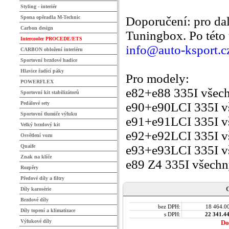
Styling - interiér
Spona opěradla M-Technic
Doporučení: pro d
Carbon design
Tuningbox. Po této
Intercooler PROCEDE/ETS
info@auto-ksport.c
CARBON obložení interiéru
Sportovní brzdové hadice
Hlavice řadící páky
Pro modely:
POWERFLEX
e82+e88 335I všech
Sportovní kit stabilizátorů
Pedálové sety
e90+e90LCI 335I v
Sportovní tlumiče výfuku
e91+e91LCI 335I v
Velký brzdový kit
e92+e92LCI 335I v
Osvětlení vozu
Quaife
e93+e93LCI 335I v
Znak na klíče
e89 Z4 335I všechn
Rozpěry
Předové díly a filtry
C
Díly karosérie
Brzdové díly
bez DPH:
18 464.0
Díly topení a klimatizace
s DPH:
22 341.4
Výfukové díly
Do