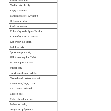
Znaky na kapoty
Madla ruční brzdy
Kryty na volant
Palubní přístroj 320 km/h
Ochrana prahů
Znak na volant
Koberečky sada Sport Edition
Koberečky sada Exclusive
Koberečky do kufru
Pedálové sety
Sportovní podvozky
Velký brzdový kit BMW
POWER pedál BMW
Stírací lišty
Sportovní tlumiče výfuku
Nastavitelné zkrácené řazení
Xenonové výbojky D1S
LED denní osvětlení
Carbon fólie
Víčka plnícího otvoru
Podvozkové díly
Originální přípravky